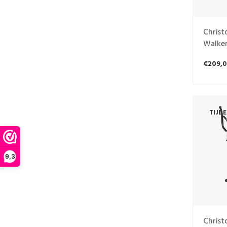
Christ
Walke
€209,
TIJD
9,3
Christ