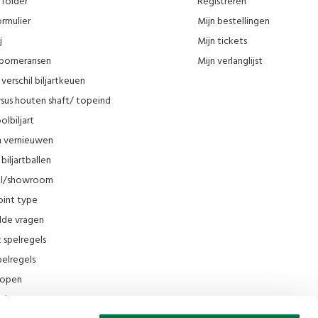
 folder
Registreren
rmulier
Mijn bestellingen
j
Mijn tickets
n pomeransen
Mijn verlanglijst
verschil biljartkeuen
sus houten shaft/ topeind
olbiljart
en vernieuwen
biljartballen
el/showroom
oint type
lde vragen
t spelregels
elregels
rkopen
el