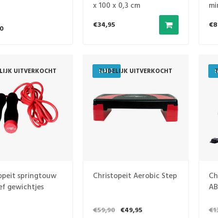
x 100 x 0,3 cm
mi
€34,95
€8
0
ELIJK UITVERKOCHT
SALE
TIJDELIJK UITVERKOCHT
S
T
opeit springtouw
Christopeit Aerobic Step
Ch
ief gewichtjes
AB
€59,90
€49,95
€1