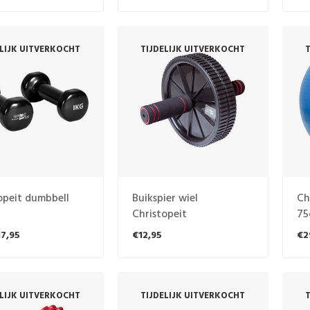
ELIJK UITVERKOCHT
TIJDELIJK UITVERKOCHT
T
opeit dumbbell
Buikspier wiel
Ch
Christopeit
75
17,95
€12,95
€2
ELIJK UITVERKOCHT
TIJDELIJK UITVERKOCHT
T