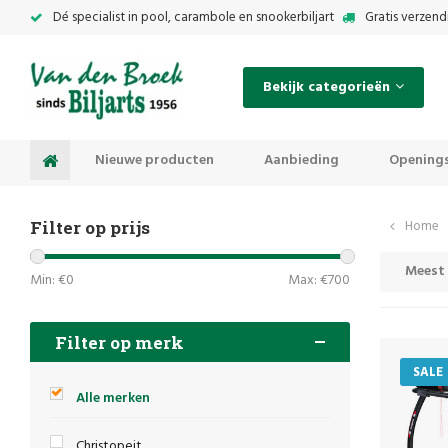
Dé specialist in pool, carambole en snookerbiljart
Gratis verzend
Bekijk categorieën
Nieuwe producten
Aanbieding
Openings
Filter op prijs
Home
Meest
Min: €
0
Max: €
700
Filter op merk
SALE
Alle merken
Christopeit