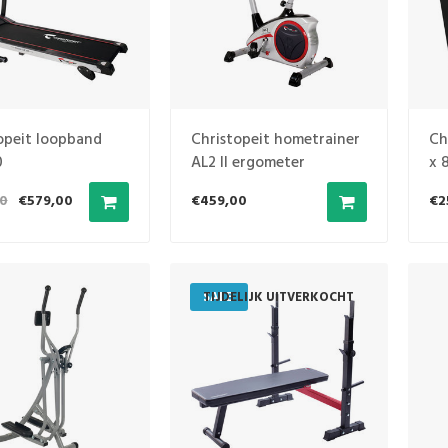
opeit loopband
Christopeit hometrainer
Ch
0
AL2 II ergometer
x 
zilver/zwart
0
€579,00
€459,00
€2
SALE
TIJDELIJK UITVERKOCHT