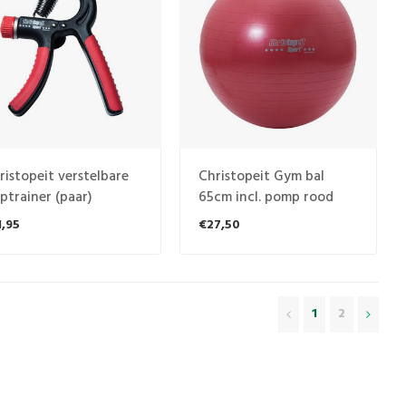
ristopeit verstelbare
Christopeit Gym bal
iptrainer (paar)
65cm incl. pomp rood
1,95
€27,50
1
2