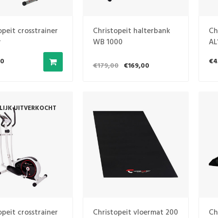
opeit crosstrainer
Christopeit halterbank
Ch
r
WB 1000
AL
00
€4
€179,00
€169,00
ELIJK UITVERKOCHT
opeit crosstrainer
Christopeit vloermat 200
Ch