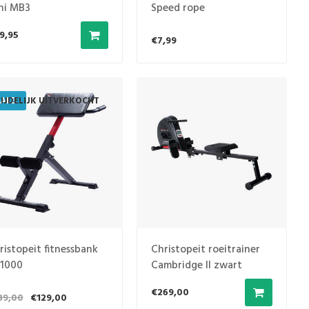
ni MB3
Speed rope
9,95
€7,99
ALE
IJDELIJK UITVERKOCHT
ristopeit fitnessbank
Christopeit roeitrainer
1000
Cambridge II zwart
€269,00
39,00
€129,00