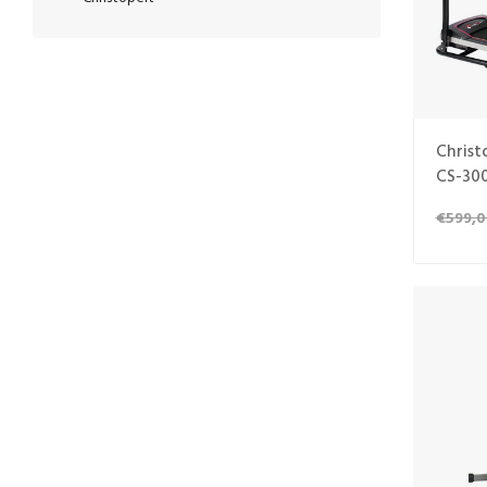
Christ
CS-30
€599,0