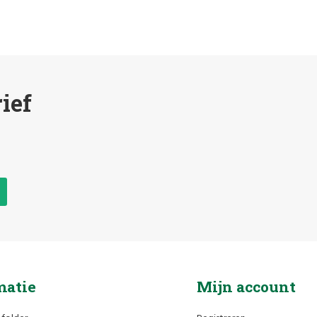
ief
matie
Mijn account