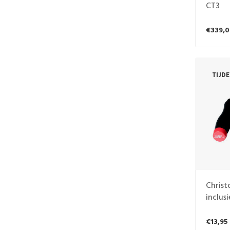
CT3
€339,0
TIJD
Christ
inclus
€13,95