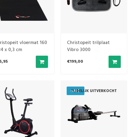
ristopeit vloermat 160
Christopeit trilplaat
84 x 0,3 cm
Vibro 3000
5,95
€199,00
SALE
TIJDELIJK UITVERKOCHT