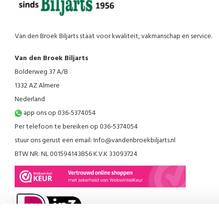
Van den Broek Biljarts staat voor kwaliteit, vakmanschap en service.
Van den Broek Biljarts
Bolderweg 37 A/B
1332 AZ Almere
Nederland
app ons op 036-5374054
Per telefoon te bereiken op 036-5374054
stuur ons gerust een email:
Info@vandenbroekbiljarts.nl
BTW NR: NL 001594143B56 K.V.K 33093724