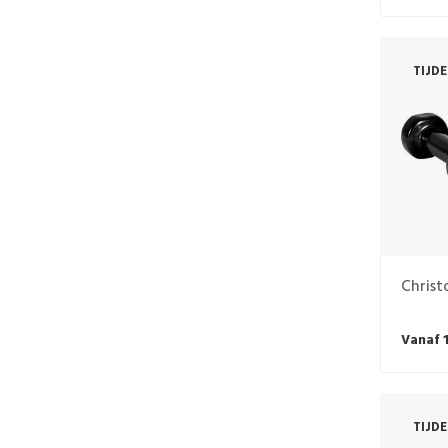
TIJD
Christ
Vanaf 
TIJD