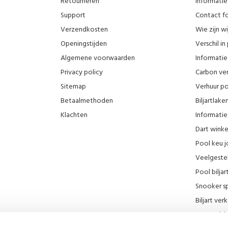
Retourneren
Informatie
Support
Contact fo
Verzendkosten
Wie zijn wi
Openingstijden
Verschil i
Algemene voorwaarden
Informatie 
Privacy policy
Carbon ver
Sitemap
Verhuur po
Betaalmethoden
Biljartlak
Klachten
Informatie 
Dart wink
Pool keu j
Veelgeste
Pool biljar
Snooker sp
Biljart ve
Onze wink