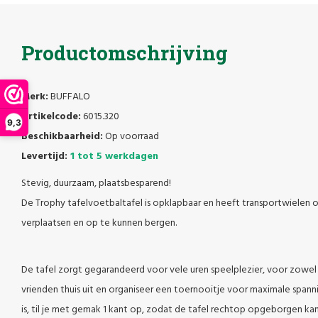
Productomschrijving
Merk:
BUFFALO
Artikelcode:
6015.320
9,3
Beschikbaarheid:
Op voorraad
Levertijd:
1 tot 5 werkdagen
Stevig, duurzaam, plaatsbesparend!
De Trophy tafelvoetbaltafel is opklapbaar en heeft transportwielen 
verplaatsen en op te kunnen bergen.
De tafel zorgt gegarandeerd voor vele uren speelplezier, voor zowel 
vrienden thuis uit en organiseer een toernooitje voor maximale span
is, til je met gemak 1 kant op, zodat de tafel rechtop opgeborgen ka