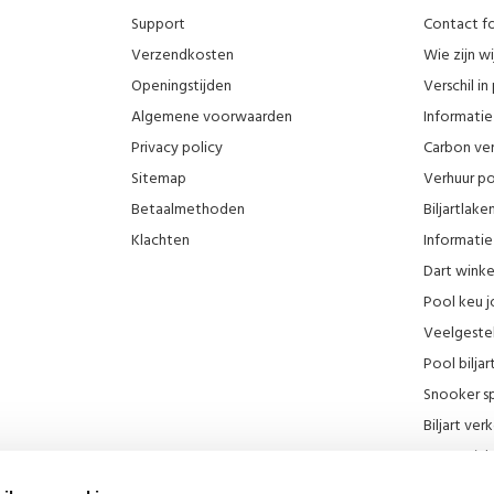
Support
Contact fo
Verzendkosten
Wie zijn wi
Openingstijden
Verschil i
Algemene voorwaarden
Informatie 
Privacy policy
Carbon ver
Sitemap
Verhuur po
Betaalmethoden
Biljartlak
Klachten
Informatie 
Dart wink
Pool keu j
Veelgeste
Pool biljar
Snooker sp
Biljart ve
Onze wink
KNBB kort