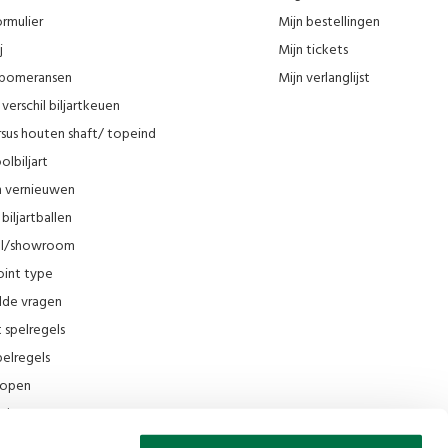
rmulier
Mijn bestellingen
j
Mijn tickets
n pomeransen
Mijn verlanglijst
verschil biljartkeuen
sus houten shaft/ topeind
olbiljart
en vernieuwen
biljartballen
el/showroom
oint type
lde vragen
t spelregels
elregels
rkopen
el
ing