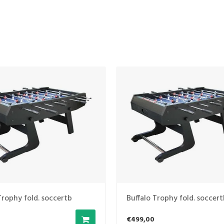
Trophy fold. soccertb
Buffalo Trophy fold. soccer
€499,00