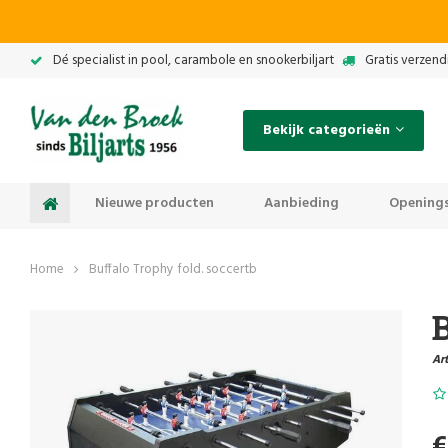
Dé specialist in pool, carambole en snookerbiljart
Gratis verzend
Bekijk categorieën
Nieuwe producten
Aanbieding
Openings
Home
Buffalo Trophy fold. soccertb
B
Art
€