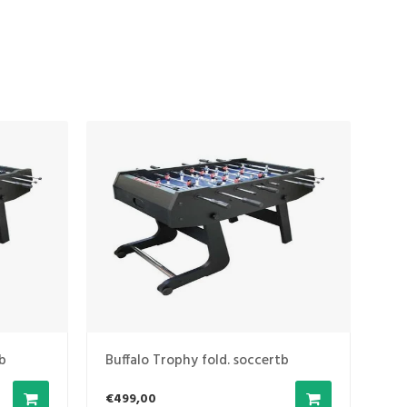
tb
Buffalo Trophy fold. soccertb
Buf
€499,00
€4