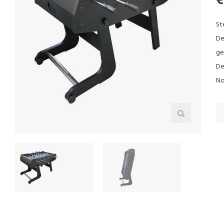
St
De
ge
De
No