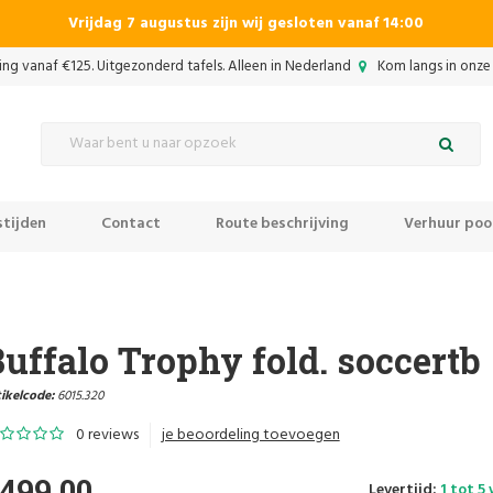
Vrijdag 7 augustus zijn wij gesloten vanaf 14:00
ing vanaf €125. Uitgezonderd tafels. Alleen in Nederland
Kom langs in onze 
tijden
Contact
Route beschrijving
Verhuur pool
uffalo Trophy fold. soccertb
ikelcode:
6015.320
0 reviews
je beoordeling toevoegen
499,00
Levertijd:
1 tot 5