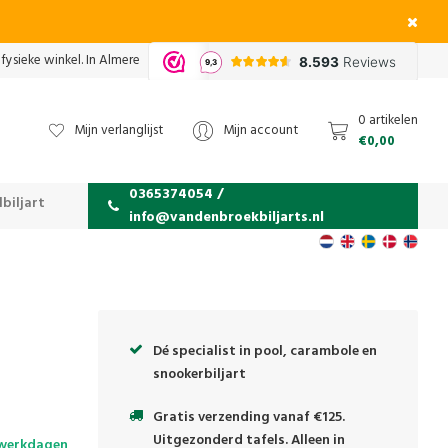
fysieke winkel. In Almere
0 artikelen
Mijn verlanglijst
Mijn account
€0,00
0365374054 /
biljart
info@vandenbroekbiljarts.nl
Dé specialist in pool, carambole en
snookerbiljart
Gratis verzending vanaf €125.
Uitgezonderd tafels. Alleen in
 werkdagen