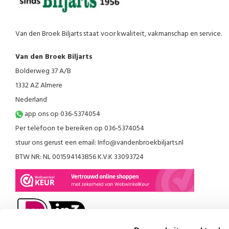
Van den Broek Biljarts staat voor kwaliteit, vakmanschap en service.
Van den Broek Biljarts
Bolderweg 37 A/B
1332 AZ Almere
Nederland
app ons op 036-5374054
Per telefoon te bereiken op 036-5374054
stuur ons gerust een email:
Info@vandenbroekbiljarts.nl
BTW NR: NL 001594143B56 K.V.K 33093724