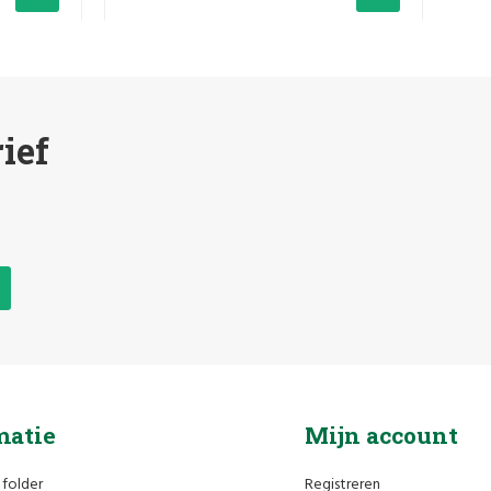
ief
matie
Mijn account
 folder
Registreren