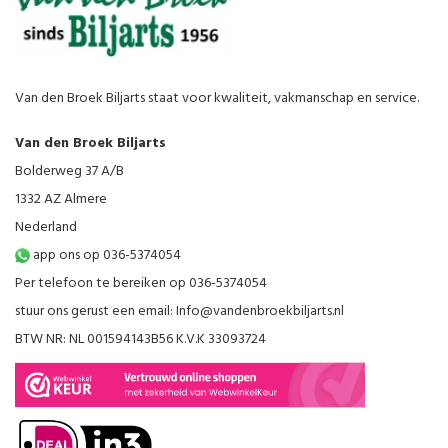
Van den Broek Biljarts staat voor kwaliteit, vakmanschap en service.
Van den Broek Biljarts
Bolderweg 37 A/B
1332 AZ Almere
Nederland
app ons op 036-5374054
Per telefoon te bereiken op 036-5374054
stuur ons gerust een email:
Info@vandenbroekbiljarts.nl
BTW NR: NL 001594143B56 K.V.K 33093724