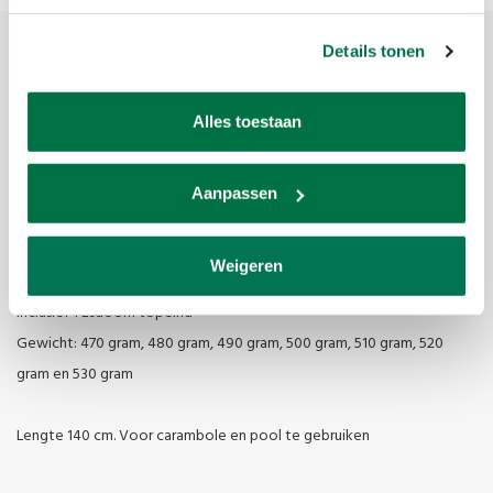
Details tonen
Productomschrijving
Alles toestaan
Merk:
Mister 100
Artikelcode:
1081193-520
Aanpassen
Beschikbaarheid:
Op voorraad
Levertijd:
1 tot 5 werkdagen
Weigeren
Artemis keu met handtekening van Raymond Ceulemans®
inclusief 1 Esdoorn topeind
Gewicht: 470 gram, 480 gram, 490 gram, 500 gram, 510 gram, 520
gram en 530 gram
Lengte 140 cm. Voor carambole en pool te gebruiken