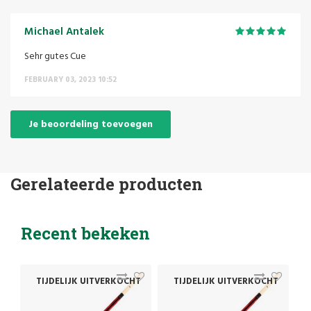
Michael Antalek
Sehr gutes Cue
FEBRUARY 03, 2023 10:52
Je beoordeling toevoegen
Gerelateerde producten
Recent bekeken
T
TIJDELIJK UITVERKOCHT
TIJDELIJK UITVERKOCHT