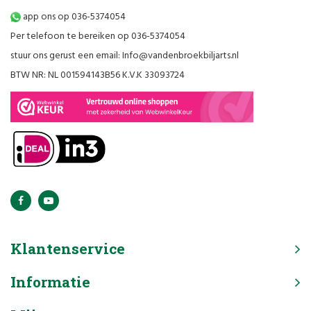
app ons op 036-5374054
Per telefoon te bereiken op 036-5374054
stuur ons gerust een email:
Info@vandenbroekbiljarts.nl
BTW NR: NL 001594143B56 K.V.K 33093724
Klantenservice
Informatie