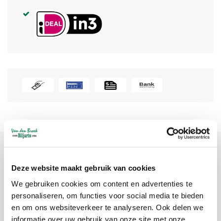
Productomschrijving
Deze website maakt gebruik van cookies
We gebruiken cookies om content en advertenties te
Merk:
BUFFALO
personaliseren, om functies voor social media te bieden
Artikelcode:
5600.013.520GR
en om ons websiteverkeer te analyseren. Ook delen we
informatie over uw gebruik van onze site met onze
Beschikbaarheid:
Niet op voorraad