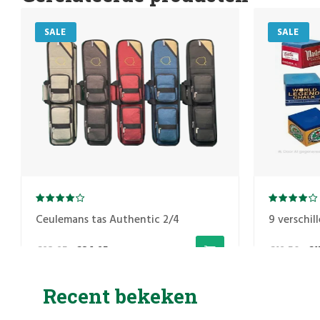
SALE
SALE
Ceulemans tas Authentic 2/4
9 verschill
€92,95
€84,95
€19,50
€1
Recent bekeken