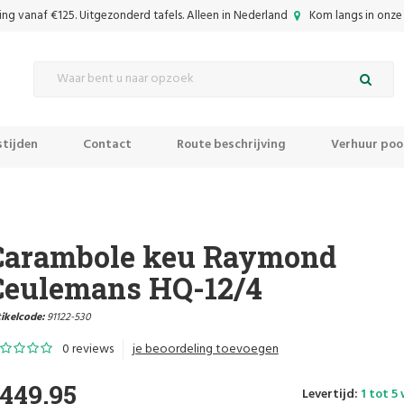
ing vanaf €125. Uitgezonderd tafels. Alleen in Nederland
Kom langs in onze 
tijden
Contact
Route beschrijving
Verhuur pool
Carambole keu Raymond
Ceulemans HQ-12/4
ikelcode:
91122-530
0 reviews
je beoordeling toevoegen
449,95
Levertijd:
1 tot 5