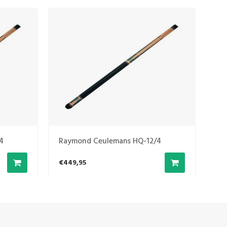
4
Raymond Ceulemans HQ-12/4
Ra
€449,95
€4