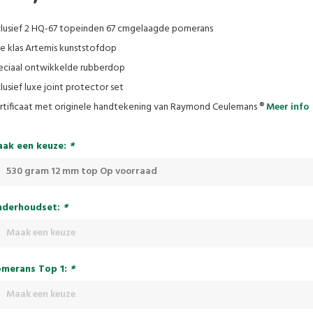
clusief 2 HQ-67 topeinden 67 cmgelaagde pomerans
te klas Artemis kunststofdop
eciaal ontwikkelde rubberdop
clusief luxe joint protector set
rtificaat met originele handtekening van Raymond Ceulemans ®
Meer info
ak een keuze:
*
530 gram 12 mm top Op voorraad
derhoudset:
*
Maak een keuze
merans Top 1:
*
Maak een keuze