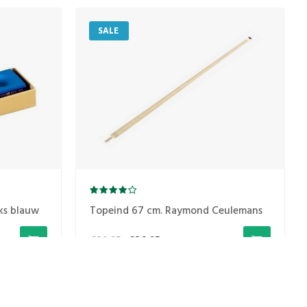
SALE
uks blauw
Topeind 67 cm. Raymond Ceulemans
€89,95
€84,95