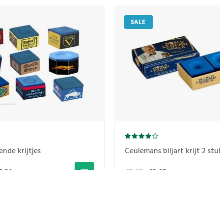
SALE
ende krijtjes
Ceulemans biljart krijt 2 st
7,50
€5,95
€5,45