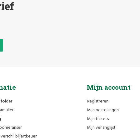
ief
matie
Mijn account
 folder
Registreren
rmulier
Mijn bestellingen
j
Mijn tickets
n pomeransen
Mijn verlanglijst
verschil biljartkeuen