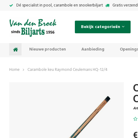
Dé specialist in pool, carambole en snookerbiljart
Gratis verzend
Bekijk categorieën
Nieuwe producten
Aanbieding
Openings
Home
Carambole keu Raymond Ceulemans HQ-12/4
Art
€