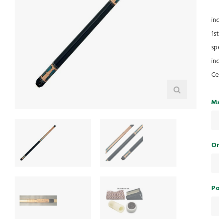
in
1s
sp
in
Ce
Ma
On
Po