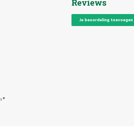
Reviews
Je beoordeling toevoegen
s ®