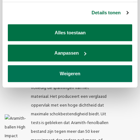
ballen veel minder gevoelig zijn voor
schurende brandvlekken. Ze houden hun
Details tonen
hoge glans en gladheid over een veel
langere periode van tijd, resulterend in
Alles toestaan
minimale slijtage van bal- en tafelkleden.
Hoge slagvastheid
Omdat slaan op de ballen de essentie van
Aanpassen
het biljartspel is, is slagvastheid een
kritieke factor. Aramith's fenolische
Weigeren
warmte-uithardingsproces stabiliseert
volledig de spanningen van het
materiaal. Het produceert een verglaasd
oppervlak met een hoge dichtheid dat
maximale schokbestendigheid biedt. Uit
tests is gebleken dat Aramith-fenolballen
bestand zijn tegen meer dan 50 keer