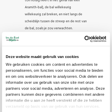
ton nodig heeft in het geval van een
Aramith-bal), de bal willekeurig
willekeurig zal breken, en niet langs de
scheidslijn tussen de streep en de rest van
de bal, zoals je zou verwachten.
Burn-spot resistant
Het raken van een keu bal versnelt deze
van 0 tot meer dan 30 km / h (20 MPH) in
slechts een fractie van een seconde. De
Deze website maakt gebruik van cookies
resulterende wrijvingstemperatuur tussen
We gebruiken cookies om content en advertenties te
bal en doek kan gemakkelijk 250 ° C (482
personaliseren, om functies voor social media te bieden
en om ons websiteverkeer te analyseren. Ook delen we
° F) bereiken . Dat is waarom Aramith-
informatie over uw gebruik van onze site met onze
ballen de enigen zijn die gemaakt zijn van
partners voor social media, adverteren en analyse. Deze
echte fenolhars: hun moleculaire structuur
partners kunnen deze gegevens combineren met andere
is ontworpen om slijtvast te zijn bij deze
informatie die u aan ze heeft verstrekt of die ze hebben
hoge temperaturen, waardoor Aramith-
verzameld op basis van uw gebruik van hun services.