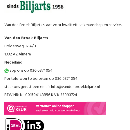
Van den Broek Biljarts staat voor kwaliteit, vakmanschap en service.
Van den Broek Biljarts
Bolderweg 37 A/B
1332 AZ Almere
Nederland
app ons op 036-5374054
Per telefoon te bereiken op 036-5374054
stuur ons gerust een email:
Info@vandenbroekbiljarts.nl
BTW NR: NL 001594143B56 K.V.K 33093724