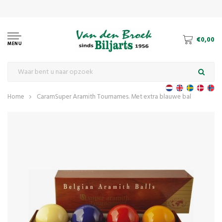
€0,00
MENU
Home
CaramSuper Aramith Tournames. Met extra blauwe bal