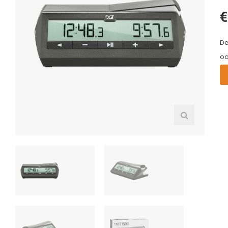
€
De
oo