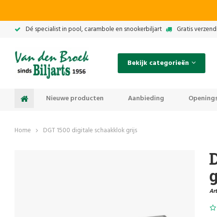
Dé specialist in pool, carambole en snookerbiljart
Gratis verzend
Bekijk categorieën
Nieuwe producten
Aanbieding
Openings
Home
DGT 1500 digitale schaakklok grijs
g
Art