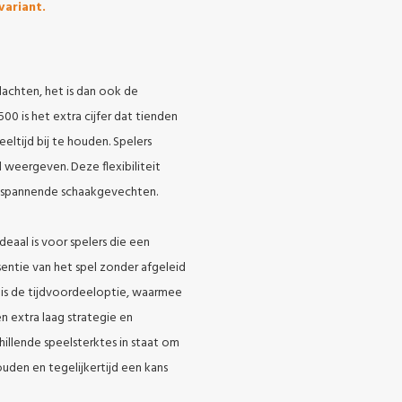
variant.
achten, het is dan ook de
0 is het extra cijfer dat tienden
ltijd bij te houden. Spelers
d weergeven. Deze flexibiliteit
, spannende schaakgevechten.
deaal is voor spelers die een
entie van het spel zonder afgeleid
e is de tijdvoordeeloptie, waarmee
n extra laag strategie en
hillende speelsterktes in staat om
uden en tegelijkertijd een kans