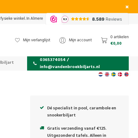
fysieke winkel. In Almere
0 artikelen
Mijn verlanglijst
Mijn account
€0,00
0365374054 /
biljart
info@vandenbroekbiljarts.nl
Dé specialist in pool, carambole en
snookerbiljart
Gratis verzending vanaf €125.
Uitgezonderd tafels. Alleen in