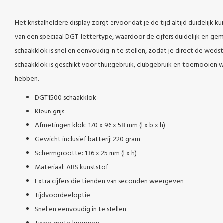
Het kristalheldere display zorgt ervoor dat je de tijd altijd duidelijk k
van een speciaal DGT-lettertype, waardoor de cijfers duidelijk en gema
schaakklok is snel en eenvoudig in te stellen, zodat je direct de wed
schaakklok is geschikt voor thuisgebruik, clubgebruik en toernooien 
hebben.
DGT1500 schaakklok
Kleur: grijs
Afmetingen klok: 170 x 96 x 58 mm (l x b x h)
Gewicht inclusief batterij: 220 gram
Schermgrootte: 136 x 25 mm (l x h)
Materiaal: ABS kunststof
Extra cijfers die tienden van seconden weergeven
Tijdvoordeeloptie
Snel en eenvoudig in te stellen