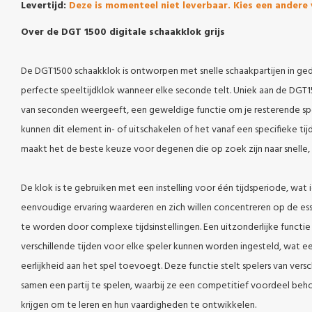
Levertijd:
Deze is momenteel niet leverbaar. Kies een andere 
Over de DGT 1500 digitale schaakklok grijs
De DGT1500 schaakklok is ontworpen met snelle schaakpartijen in ged
perfecte speeltijdklok wanneer elke seconde telt. Uniek aan de DGT150
van seconden weergeeft, een geweldige functie om je resterende spee
kunnen dit element in- of uitschakelen of het vanaf een specifieke tij
maakt het de beste keuze voor degenen die op zoek zijn naar snelle
De klok is te gebruiken met een instelling voor één tijdsperiode, wat i
eenvoudige ervaring waarderen en zich willen concentreren op de ess
te worden door complexe tijdsinstellingen. Een uitzonderlijke functi
verschillende tijden voor elke speler kunnen worden ingesteld, wat ee
eerlijkheid aan het spel toevoegt. Deze functie stelt spelers van versc
samen een partij te spelen, waarbij ze een competitief voordeel beho
krijgen om te leren en hun vaardigheden te ontwikkelen.