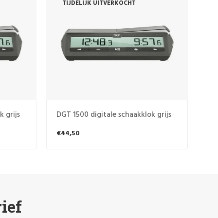
TIJDELIJK UITVERKOCHT
T
 grijs
DGT 1500 digitale schaakklok grijs
DGT
€44,50
€4
ief