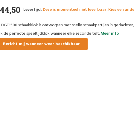
44,50
Levertijd:
Deze is momenteel niet leverbaar. Kies een ande
 DGT1500 schaakklok is ontworpen met snelle schaakpartijen in gedachten, 
k de perfecte speeltijdklok wanneer elke seconde telt.
Meer info
Bericht mij wanneer weer beschikbaar