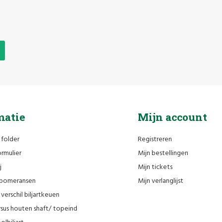
matie
Mijn account
 folder
Registreren
rmulier
Mijn bestellingen
j
Mijn tickets
n pomeransen
Mijn verlanglijst
verschil biljartkeuen
sus houten shaft/ topeind