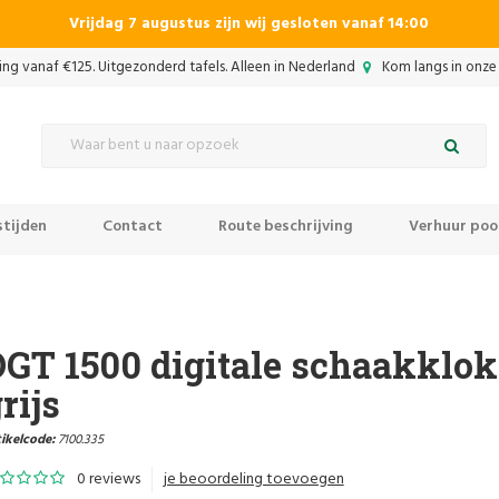
Vrijdag 7 augustus zijn wij gesloten vanaf 14:00
ing vanaf €125. Uitgezonderd tafels. Alleen in Nederland
Kom langs in onze 
tijden
Contact
Route beschrijving
Verhuur pool
DGT 1500 digitale schaakklok
rijs
ikelcode:
7100.335
0 reviews
je beoordeling toevoegen