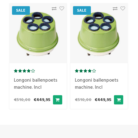
SALE
SALE
Longoni ballenpoets
Longoni ballenpoets
machine. Incl
machine. Incl
microvezeldoek 40 x
microvezeldoek 40 x
€510,00
€449,95
€510,00
€449,95
40 cm
40 cm