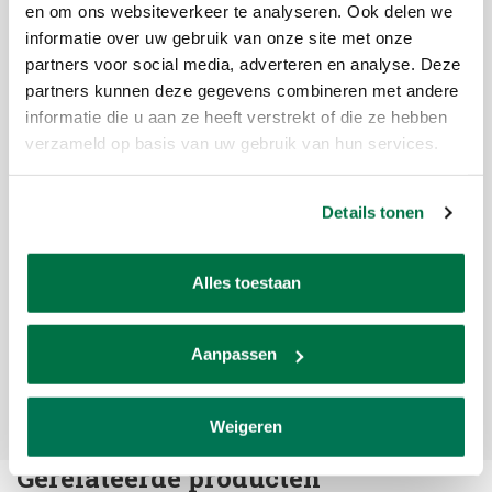
en om ons websiteverkeer te analyseren. Ook delen we
Geschikt voor biljartballen van ± 57,2mm
informatie over uw gebruik van onze site met onze
geschikt voor 5 ballen
partners voor social media, adverteren en analyse. Deze
Uit Italia
partners kunnen deze gegevens combineren met andere
informatie die u aan ze heeft verstrekt of die ze hebben
verzameld op basis van uw gebruik van hun services.
Reviews
Details tonen
spulders
Poetst prima
Alles toestaan
NOVEMBER 01, 2016 13:16
Aanpassen
Je beoordeling toevoegen
Weigeren
Gerelateerde producten