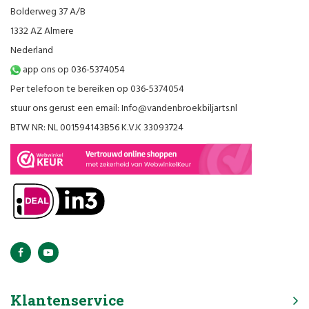
Bolderweg 37 A/B
1332 AZ Almere
Nederland
app ons op 036-5374054
Per telefoon te bereiken op 036-5374054
stuur ons gerust een email:
Info@vandenbroekbiljarts.nl
BTW NR: NL 001594143B56 K.V.K 33093724
Klantenservice