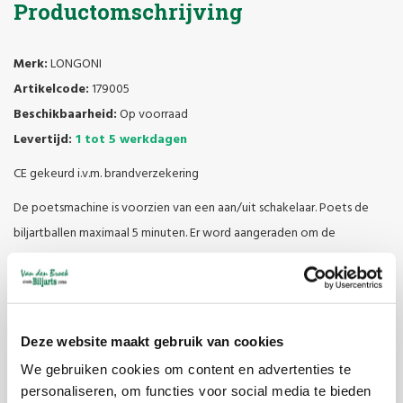
Productomschrijving
Merk:
LONGONI
Artikelcode:
179005
Beschikbaarheid:
Op voorraad
Levertijd:
1 tot 5 werkdagen
CE gekeurd i.v.m. brandverzekering
De poetsmachine is voorzien van een aan/uit schakelaar. Poets de
biljartballen maximaal 5 minuten. Er word aangeraden om de
ballenpoetsmachine niet langer dan 30 minuten achtereen te
gebruiken. Wacht dan 10 minuten voordat er weer gepoetst wordt.
Werkt op 230V
Deze website maakt gebruik van cookies
Verbruikt 75 Watt
Heeft een doorsnede van 27,2cm
We gebruiken cookies om content en advertenties te
personaliseren, om functies voor social media te bieden
Heeft een hoogte van 20cm