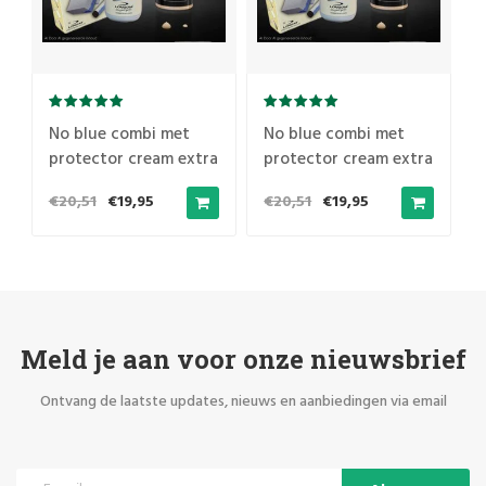
No blue combi met
No blue combi met
a
protector cream extra
protector cream extra
€20,51
€19,95
€20,51
€19,95
Meld je aan voor onze nieuwsbrief
Ontvang de laatste updates, nieuws en aanbiedingen via email