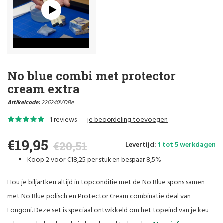
No blue combi met protector
cream extra
Artikelcode:
226240VDBe
1 reviews
je beoordeling toevoegen
€19,95
€20,51
Levertijd:
1 tot 5 werkdagen
Koop
2
voor
€18,25
per stuk en bespaar
8,5%
Hou je biljartkeu altijd in topconditie met de No Blue spons samen
met No Blue polisch en Protector Cream combinatie deal van
Longoni. Deze set is speciaal ontwikkeld om het topeind van je keu