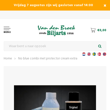
Vrijdag 7 augustus zijn wij gesloten vanaf 14:00
€0,00
MENU
Home
No blue combi met protector cream extra