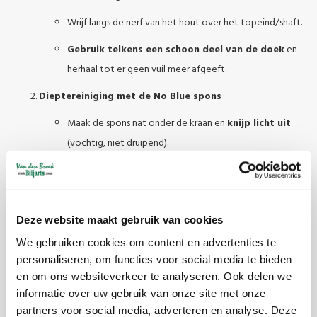
Wrijf langs de nerf van het hout over het topeind/shaft.
Gebruik telkens een schoon deel van de doek
en
herhaal tot er geen vuil meer afgeeft.
Dieptereiniging met de No Blue spons
Maak de spons nat onder de kraan en
knijp licht uit
(vochtig, niet druipend).
Wrijf gelijkmatig over de shaft terwijl je de keu rustig
ronddraait.
Ga door
totdat er geen vuil meer loskomt
.
Deze website maakt gebruik van cookies
Drogen
We gebruiken cookies om content en advertenties te
personaliseren, om functies voor social media te bieden
Neem de shaft direct af met een
droge, schone doek
.
en om ons websiteverkeer te analyseren. Ook delen we
informatie over uw gebruik van onze site met onze
Laat vervolgens
2–3 uur
aan de lucht drogen voor
partners voor social media, adverteren en analyse. Deze