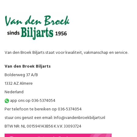
Van den Broek Biljarts staat voor kwaliteit, vakmanschap en service.
Van den Broek Biljarts
Bolderweg 37 A/B
1332 AZ Almere
Nederland
app ons op 036-5374054
Per telefoon te bereiken op 036-5374054
stuur ons gerust een email:
Info@vandenbroekbiljarts.nl
BTW NR: NL 001594143B56 K.V.K 33093724