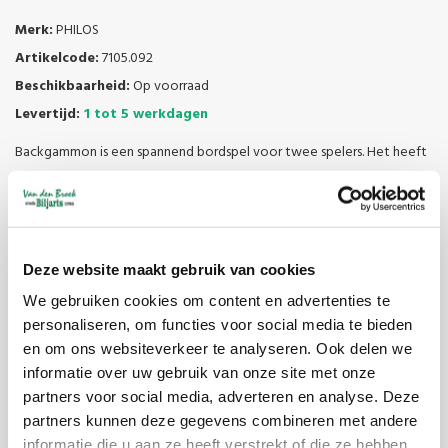
Merk:
PHILOS
Artikelcode:
7105.092
Beschikbaarheid:
Op voorraad
Levertijd:
1 tot 5 werkdagen
Backgammon is een spannend bordspel voor twee spelers. Het heeft
eenvoudige regels en je kunt je eerste wedstrijd meteen beginnen.
De stenen zijn geplaatst op het speelbord op een vooraf bepaalde
wijze. Met het aantal ogen van de 2 dobbelstenen worden de
stappen bepaald. Beleef de spanning van het gooien van de
Deze website maakt gebruik van cookies
dobbelstenen en overweeg dan je tactische zet.
We gebruiken cookies om content en advertenties te
Wat zal het resultaat van de dobbelstenen van je tegenstander zijn?
personaliseren, om functies voor social media te bieden
Durf je een risico te nemen of speel je op veilig? Hou je ogen op de
en om ons websiteverkeer te analyseren. Ook delen we
informatie over uw gebruik van onze site met onze
stenen van je tegenstander. Iedere worp van de dobbelstenen brengt
partners voor social media, adverteren en analyse. Deze
enthousiasme en een nieuwe impuls aan het spel. Zelfs wanneer het
partners kunnen deze gegevens combineren met andere
spel jouw kant op lijkt gaan kan alles plotseling veranderen als de
informatie die u aan ze heeft verstrekt of die ze hebben