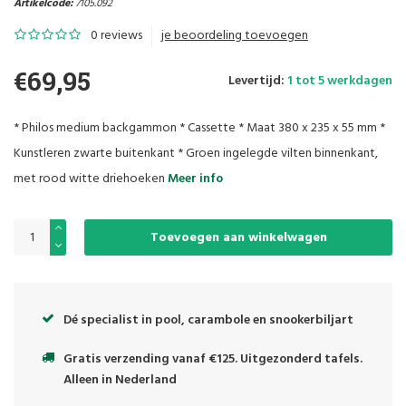
Artikelcode:
7105.092
0 reviews
je beoordeling toevoegen
€69,95
Levertijd:
1 tot 5 werkdagen
* Philos medium backgammon * Cassette * Maat 380 x 235 x 55 mm *
Kunstleren zwarte buitenkant * Groen ingelegde vilten binnenkant,
met rood witte driehoeken
Meer info
Toevoegen aan winkelwagen
Dé specialist in pool, carambole en snookerbiljart
Gratis verzending vanaf €125. Uitgezonderd tafels.
Alleen in Nederland