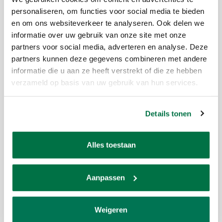
personaliseren, om functies voor social media te bieden
Productomschrijving
en om ons websiteverkeer te analyseren. Ook delen we
informatie over uw gebruik van onze site met onze
Merk:
Lexor
partners voor social media, adverteren en analyse. Deze
Artikelcode:
PC0368
partners kunnen deze gegevens combineren met andere
informatie die u aan ze heeft verstrekt of die ze hebben
Beschikbaarheid:
Op voorraad
verzameld op basis van uw gebruik van hun services.
Levertijd:
afhankelijk van route binnen 2 a 4 weken
Onze toebehoren pakketten
klik
Details tonen
hier
Alles toestaan
Als er iets indrukwekkend is dan is het de natuur wel. Met
die gedachten is ook deze stoere pooltafel ontwikkeld.
Aanpassen
Natuurlijke houtstructuur en fraaie constructie wat deze pooltafel
echt een lust voor het oog maakt. Met ambachtelijk in gestukte
“diamonds” van hout.
Weigeren