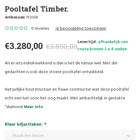
Pooltafel Timber.
Artikelcode:
PC0368
0 reviews
je beoordeling toevoegen
Levertijd:
afhankelijk van
€3.280,00
€3.800,00
route binnen 2 a 4 weken
Als er iets indrukwekkend is dan is het de natuur wel. Met die
gedachten is ook deze stoere pooltafel ontwikkeld.
Natuurlijke houtstructuur en fraaie constructie wat deze pooltafel
echt een lust voor het oog maakt. Met ambachtelijk in gestukte
“diamond
Meer info
Kleur biljartlaken:
*
Maak een keuze