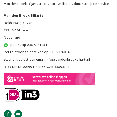
Van den Broek Biljarts staat voor kwaliteit, vakmanschap en service.
Van den Broek Biljarts
Bolderweg 37 A/B
1332 AZ Almere
Nederland
app ons op 036-5374054
Per telefoon te bereiken op 036-5374054
stuur ons gerust een email:
Info@vandenbroekbiljarts.nl
BTW NR: NL 001594143B56 K.V.K 33093724