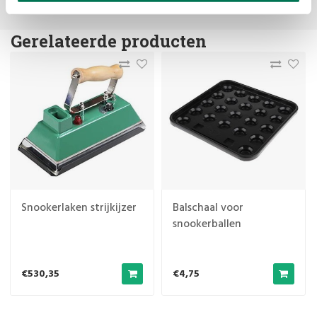
Gerelateerde producten
Snookerlaken strijkijzer
Balschaal voor
snookerballen
€530,35
€4,75