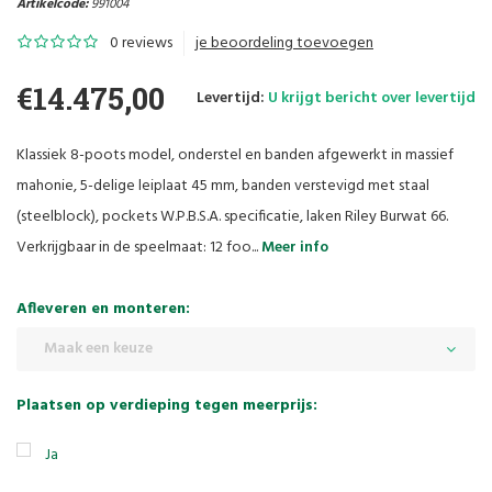
Artikelcode:
991004
0 reviews
je beoordeling toevoegen
€14.475,00
Levertijd:
U krijgt bericht over levertijd
Klassiek 8-poots model, onderstel en banden afgewerkt in massief
mahonie, 5-delige leiplaat 45 mm, banden verstevigd met staal
(steelblock), pockets W.P.B.S.A. specificatie, laken Riley Burwat 66.
Verkrijgbaar in de speelmaat: 12 foo...
Meer info
Afleveren en monteren:
Maak een keuze
Plaatsen op verdieping tegen meerprijs:
Ja