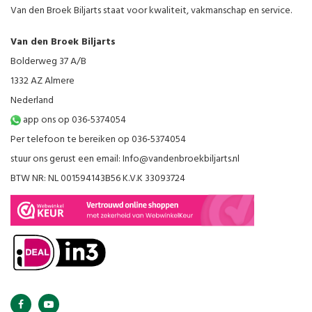
Van den Broek Biljarts staat voor kwaliteit, vakmanschap en service.
Van den Broek Biljarts
Bolderweg 37 A/B
1332 AZ Almere
Nederland
app ons op 036-5374054
Per telefoon te bereiken op 036-5374054
stuur ons gerust een email:
Info@vandenbroekbiljarts.nl
BTW NR: NL 001594143B56 K.V.K 33093724