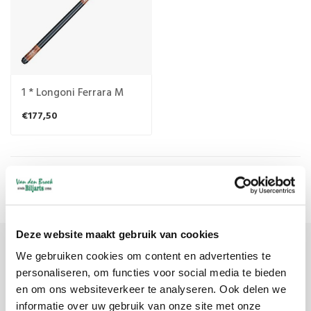
1 * Longoni Ferrara M
€177,50
Meest bekeken
1
Deze website maakt gebruik van cookies
We gebruiken cookies om content en advertenties te
Meld je aan voor onze nieuwsbrief
personaliseren, om functies voor social media te bieden
en om ons websiteverkeer te analyseren. Ook delen we
Ontvang de laatste updates, nieuws en aanbiedingen via email
informatie over uw gebruik van onze site met onze