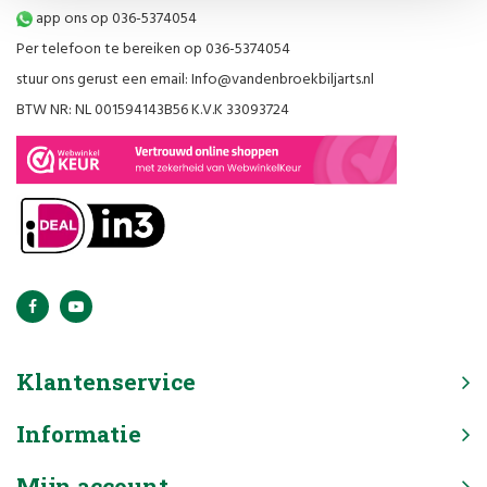
app ons op 036-5374054
Per telefoon te bereiken op 036-5374054
stuur ons gerust een email:
Info@vandenbroekbiljarts.nl
BTW NR: NL 001594143B56 K.V.K 33093724
Klantenservice
Informatie
Mijn account