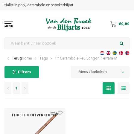
€0,00
MENU
Terug
Home
Tags
1 * Carambole keu Longoni Ferrara M
Meest bekeken
Filters
1
TIJDELIJK UITVERKOCHT