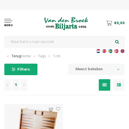
€0,00
MENU
Terug
Home
Tags
1 cm
Meest bekeken
Filters
1