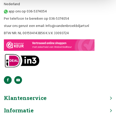
Nederland
app ons op 036-5374054
Per telefoon te bereiken op 036-5374054
stuur ons gerust een email:
Info@vandenbroekbiljarts.nl
BTW NR: NL 001594143B56 K.V.K 33093724
Klantenservice
Informatie