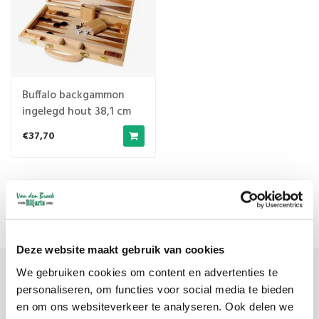
Buffalo backgammon
ingelegd hout 38,1 cm
€37,70
Meest bekeken
1
Deze website maakt gebruik van cookies
We gebruiken cookies om content en advertenties te
Meld je aan voor onze nieuwsbrief
personaliseren, om functies voor social media te bieden
en om ons websiteverkeer te analyseren. Ook delen we