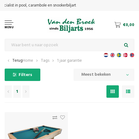
€0,00
MENU
Terug
Home
Tags
1 jaar garantie
Meest bekeken
Filters
1