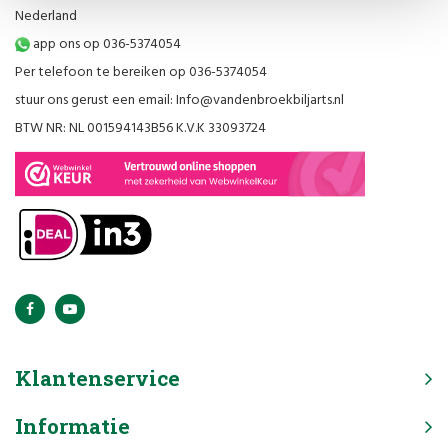
Nederland
app ons op 036-5374054
Per telefoon te bereiken op 036-5374054
stuur ons gerust een email:
Info@vandenbroekbiljarts.nl
BTW NR: NL 001594143B56 K.V.K 33093724
Klantenservice
Informatie