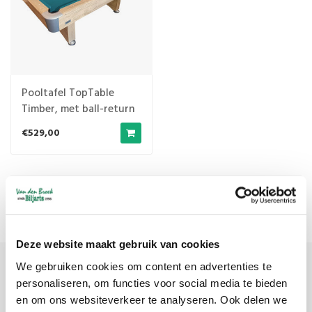
Pooltafel TopTable
Timber, met ball-return
€529,00
Meest bekeken
1
Deze website maakt gebruik van cookies
We gebruiken cookies om content en advertenties te
Meld je aan voor onze nieuwsbrief
personaliseren, om functies voor social media te bieden
en om ons websiteverkeer te analyseren. Ook delen we