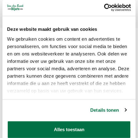
Abonneer
Deze website maakt gebruik van cookies
We gebruiken cookies om content en advertenties te
personaliseren, om functies voor social media te bieden
en om ons websiteverkeer te analyseren. Ook delen we
informatie over uw gebruik van onze site met onze
partners voor social media, adverteren en analyse. Deze
partners kunnen deze gegevens combineren met andere
Van den Broek Biljarts staat voor kwaliteit, vakmanschap en service.
informatie die u aan ze heeft verstrekt of die ze hebben
verzameld op basis van uw gebruik van hun services.
Van den Broek Biljarts
Bolderweg 37 A/B
Details tonen
1332 AZ Almere
Nederland
Alles toestaan
app ons op 036-5374054