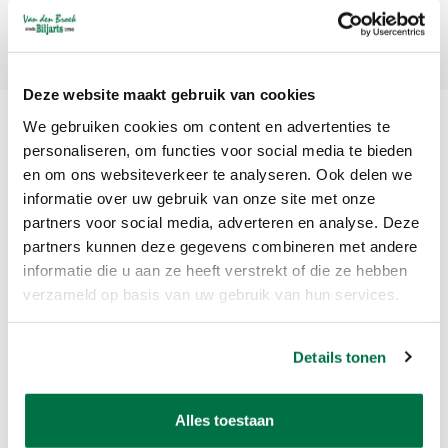
Abonneer
Deze website maakt gebruik van cookies
We gebruiken cookies om content en advertenties te
personaliseren, om functies voor social media te bieden
en om ons websiteverkeer te analyseren. Ook delen we
informatie over uw gebruik van onze site met onze
partners voor social media, adverteren en analyse. Deze
partners kunnen deze gegevens combineren met andere
Van den Broek Biljarts staat voor kwaliteit, vakmanschap en service.
informatie die u aan ze heeft verstrekt of die ze hebben
verzameld op basis van uw gebruik van hun services.
Van den Broek Biljarts
Bolderweg 37 A/B
Details tonen
1332 AZ Almere
Nederland
Alles toestaan
app ons op 036-5374054