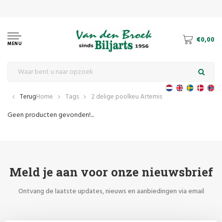
le en snookerbiljart
€0,00
MENU
Terug
Home
Tags
2 delige poolkeu Artemis
Geen producten gevonden!...
Meld je aan voor onze nieuwsbrief
Ontvang de laatste updates, nieuws en aanbiedingen via email