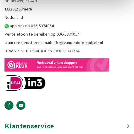
Bolderweg 37 A/B
1332 AZ Almere
Nederland
app ons op 036-5374054
Per telefoon te bereiken op 036-5374054
stuur ons gerust een email:
Info@vandenbroekbiljarts.nl
BTW NR: NL 001594143B56 K.V.K 33093724
Klantenservice