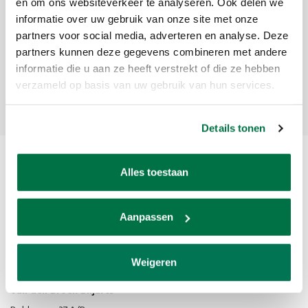
Meld je aan voor onze nieuwsbrief
en om ons websiteverkeer te analyseren. Ook delen we
informatie over uw gebruik van onze site met onze
Ontvang de laatste updates, nieuws en aanbiedingen via email
partners voor social media, adverteren en analyse. Deze
partners kunnen deze gegevens combineren met andere
informatie die u aan ze heeft verstrekt of die ze hebben
verzameld op basis van uw gebruik van hun services.
Abonneer
Details tonen
Alles toestaan
Aanpassen
Van den Broek Biljarts staat voor kwaliteit, vakmanschap en service.
Weigeren
Van den Broek Biljarts