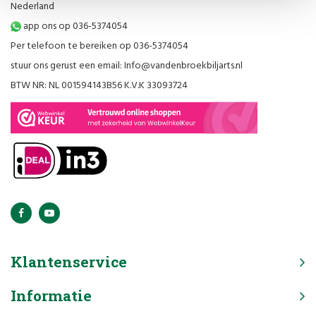
Nederland
app ons op 036-5374054
Per telefoon te bereiken op 036-5374054
stuur ons gerust een email:
Info@vandenbroekbiljarts.nl
BTW NR: NL 001594143B56 K.V.K 33093724
Klantenservice
Informatie