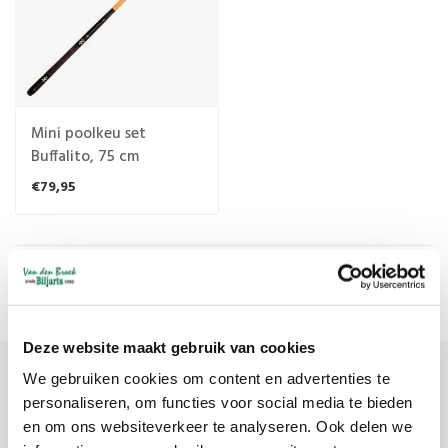
Mini poolkeu set
Buffalito, 75 cm
€79,95
Meest bekeken
1
Deze website maakt gebruik van cookies
We gebruiken cookies om content en advertenties te
Meld je aan voor onze nieuwsbrief
personaliseren, om functies voor social media te bieden
en om ons websiteverkeer te analyseren. Ook delen we
Ontvang de laatste updates, nieuws en aanbiedingen via email