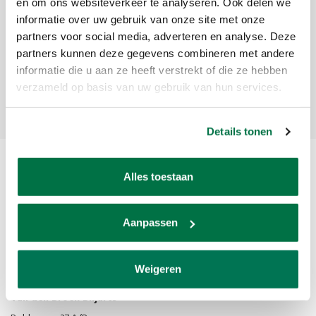
Meld je aan voor onze nieuwsbrief
en om ons websiteverkeer te analyseren. Ook delen we
informatie over uw gebruik van onze site met onze
Ontvang de laatste updates, nieuws en aanbiedingen via email
partners voor social media, adverteren en analyse. Deze
partners kunnen deze gegevens combineren met andere
informatie die u aan ze heeft verstrekt of die ze hebben
verzameld op basis van uw gebruik van hun services.
Abonneer
Details tonen
Alles toestaan
Aanpassen
Van den Broek Biljarts staat voor kwaliteit, vakmanschap en service.
Weigeren
Van den Broek Biljarts