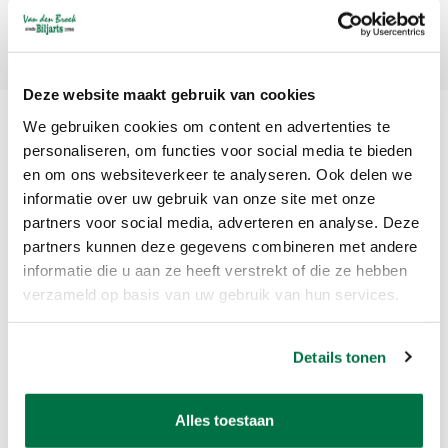
Abonneer
Deze website maakt gebruik van cookies
We gebruiken cookies om content en advertenties te
personaliseren, om functies voor social media te bieden
en om ons websiteverkeer te analyseren. Ook delen we
informatie over uw gebruik van onze site met onze
partners voor social media, adverteren en analyse. Deze
partners kunnen deze gegevens combineren met andere
Van den Broek Biljarts staat voor kwaliteit, vakmanschap en service.
informatie die u aan ze heeft verstrekt of die ze hebben
verzameld op basis van uw gebruik van hun services.
Van den Broek Biljarts
Bolderweg 37 A/B
Details tonen
1332 AZ Almere
Nederland
Alles toestaan
app ons op 036-5374054