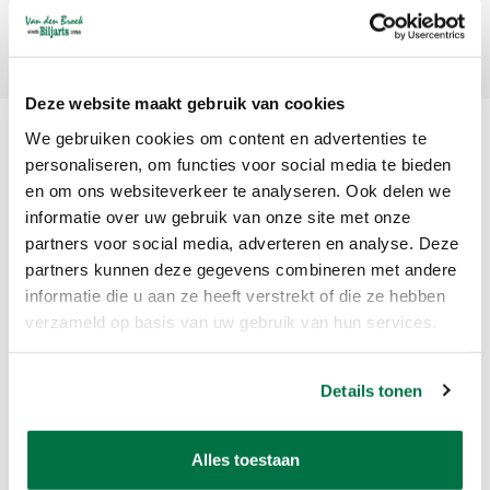
Abonneer
Deze website maakt gebruik van cookies
We gebruiken cookies om content en advertenties te
personaliseren, om functies voor social media te bieden
en om ons websiteverkeer te analyseren. Ook delen we
informatie over uw gebruik van onze site met onze
partners voor social media, adverteren en analyse. Deze
partners kunnen deze gegevens combineren met andere
Van den Broek Biljarts staat voor kwaliteit, vakmanschap en service.
informatie die u aan ze heeft verstrekt of die ze hebben
verzameld op basis van uw gebruik van hun services.
Van den Broek Biljarts
Bolderweg 37 A/B
Details tonen
1332 AZ Almere
Nederland
Alles toestaan
app ons op 036-5374054