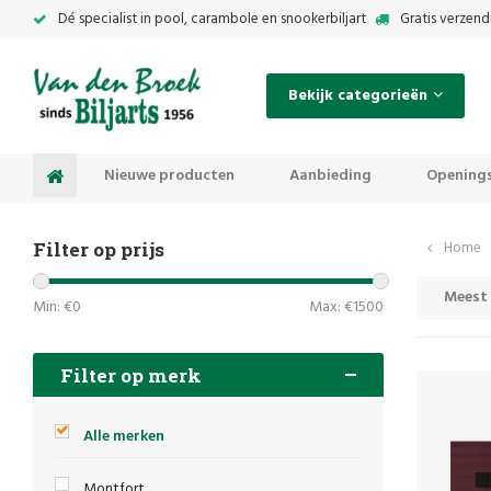
Dé specialist in pool, carambole en snookerbiljart
Gratis verzend
Bekijk categorieën
Nieuwe producten
Aanbieding
Openings
Filter op prijs
Home
Meest
Min: €
0
Max: €
1500
Filter op merk
Alle merken
Montfort