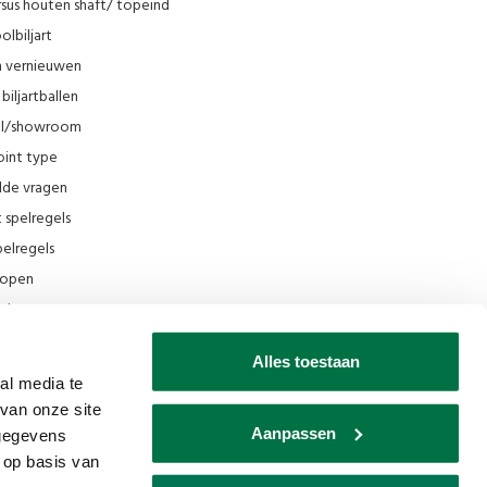
sus houten shaft/ topeind
olbiljart
en vernieuwen
biljartballen
el/showroom
oint type
lde vragen
t spelregels
elregels
rkopen
el
ing
Alles toestaan
ilmpjes Van den Broek Biljarts
al media te
van onze site
seum
Aanpassen
 gegevens
ks
 op basis van