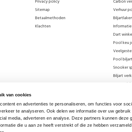
Privacy policy
Carbon ver
Sitemap
Verhuur po
Betaalmethoden
Biljartlak
Klachten
Informatie 
Dart wink
Pool keu j
Veelgeste
Pool biljar
Snooker sp
Biljart ve
Onze wink
KNBB kort
ik van cookies
Promotie F
ontent en advertenties te personaliseren, om functies voor soci
Blog
erkeer te analyseren. Ook delen we informatie over uw gebruik 
Biljart mu
cial media, adverteren en analyse. Deze partners kunnen deze
Diverse lin
ormatie die u aan ze heeft verstrekt of die ze hebben verzameld