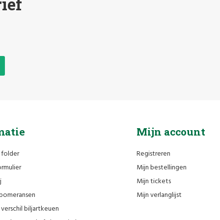
ief
matie
Mijn account
 folder
Registreren
rmulier
Mijn bestellingen
j
Mijn tickets
n pomeransen
Mijn verlanglijst
verschil biljartkeuen