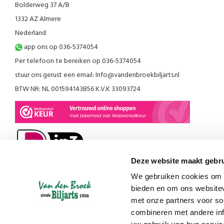
Bolderweg 37 A/B
1332 AZ Almere
Nederland
app ons op 036-5374054
Per telefoon te bereiken op 036-5374054
stuur ons gerust een email:
Info@vandenbroekbiljarts.nl
BTW NR: NL 001594143B56 K.V.K 33093724
Deze website maakt gebru
We gebruiken cookies om c
bieden en om ons websitev
met onze partners voor so
combineren met andere inf