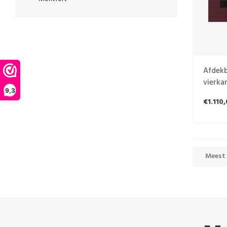
Afdekb
vierka
9,3
€1.110
Meest