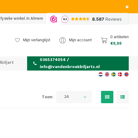
fysieke winkel. In Almere
0 artikelen
Mijn verlanglijst
Mijn account
€0,00
0365374054 /
biljart
info@vandenbroekbiljarts.nl
24
Toon: