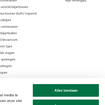
n pomeransen
Mijn verlanglijst
verschil biljartkeuen
sus houten shaft/ topeind
olbiljart
en vernieuwen
biljartballen
el/showroom
oint type
lde vragen
t spelregels
elregels
rkopen
el
ing
Alles toestaan
ilmpjes Van den Broek Biljarts
al media te
van onze site