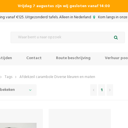
Vrijdag 7 augustus zijn wij gesloten vanaf 14:00
ing vanaf €125. Uitgezonderd tafels. Alleen in Nederland
Kom langs in onze 
tijden
Contact
Route beschrijving
Verhuur pool
Tags
Afdekzeil carambole Diverse kleuren en maten
 bekeken
1