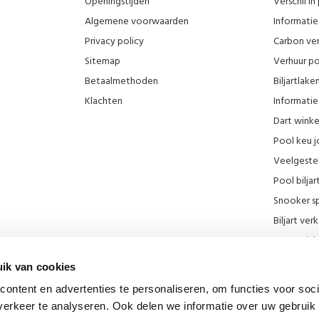
Openingstijden
Verschil i
Algemene voorwaarden
Informatie 
Privacy policy
Carbon ver
Sitemap
Verhuur po
Betaalmethoden
Biljartlak
Klachten
Informatie 
Dart wink
Pool keu j
Veelgeste
Pool biljar
Snooker sp
Biljart ve
Onze wink
KNBB kort
ik van cookies
Promotie F
ontent en advertenties te personaliseren, om functies voor soci
Blog
erkeer te analyseren. Ook delen we informatie over uw gebruik 