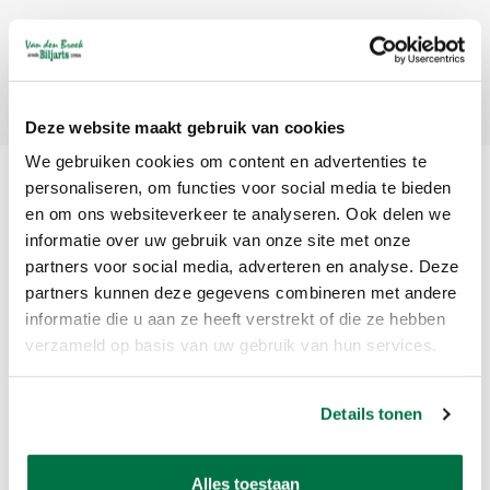
Abonneer
Deze website maakt gebruik van cookies
We gebruiken cookies om content en advertenties te
personaliseren, om functies voor social media te bieden
en om ons websiteverkeer te analyseren. Ook delen we
informatie over uw gebruik van onze site met onze
partners voor social media, adverteren en analyse. Deze
partners kunnen deze gegevens combineren met andere
informatie die u aan ze heeft verstrekt of die ze hebben
Van den Broek Biljarts staat voor kwaliteit, vakmanschap en service.
verzameld op basis van uw gebruik van hun services.
Van den Broek Biljarts
Details tonen
Bolderweg 37 A/B
1332 AZ Almere
Nederland
Alles toestaan