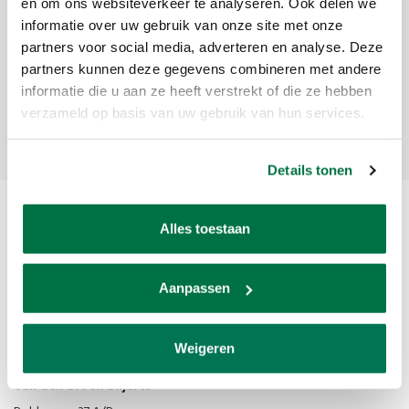
Meld je aan voor onze nieuwsbrief
en om ons websiteverkeer te analyseren. Ook delen we
informatie over uw gebruik van onze site met onze
Ontvang de laatste updates, nieuws en aanbiedingen via email
partners voor social media, adverteren en analyse. Deze
partners kunnen deze gegevens combineren met andere
informatie die u aan ze heeft verstrekt of die ze hebben
verzameld op basis van uw gebruik van hun services.
Abonneer
Details tonen
Alles toestaan
Aanpassen
Van den Broek Biljarts staat voor kwaliteit, vakmanschap en service.
Weigeren
Van den Broek Biljarts