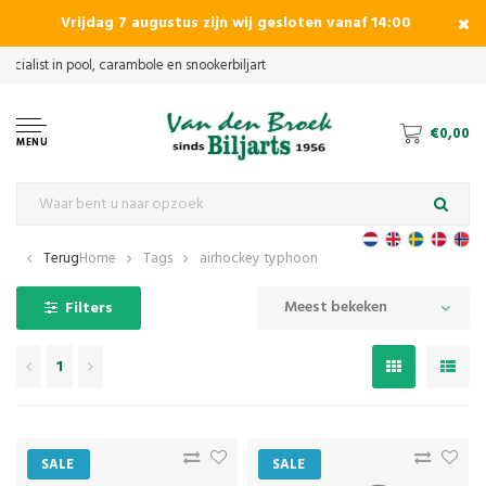
Vrijdag 7 augustus zijn wij gesloten vanaf 14:00
€0,00
MENU
Terug
Home
Tags
airhockey typhoon
Meest bekeken
Filters
1
SALE
SALE