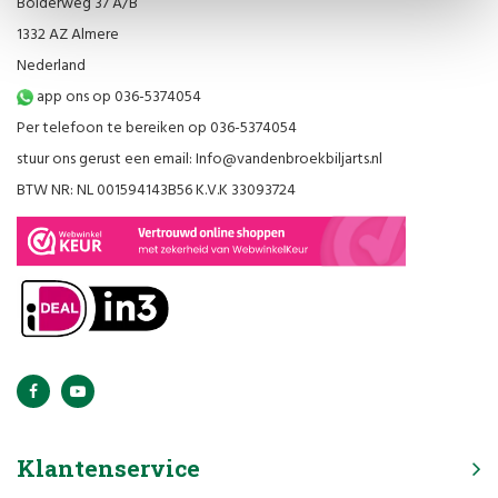
Bolderweg 37 A/B
1332 AZ Almere
Nederland
app ons op 036-5374054
Per telefoon te bereiken op 036-5374054
stuur ons gerust een email:
Info@vandenbroekbiljarts.nl
BTW NR: NL 001594143B56 K.V.K 33093724
Klantenservice