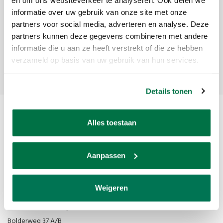
informatie over uw gebruik van onze site met onze
Ontvang de laatste updates, nieuws en aanbiedingen via email
partners voor social media, adverteren en analyse. Deze
partners kunnen deze gegevens combineren met andere
informatie die u aan ze heeft verstrekt of die ze hebben
Abonneer
verzameld op basis van uw gebruik van hun services.
Details tonen
Alles toestaan
Aanpassen
Van den Broek Biljarts staat voor kwaliteit, vakmanschap en service.
Weigeren
Van den Broek Biljarts
Bolderweg 37 A/B