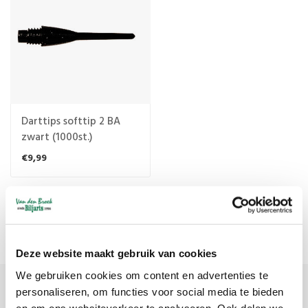
Darttips softtip 2 BA
zwart (1000st.)
€9,99
Meest bekeken
1
Deze website maakt gebruik van cookies
We gebruiken cookies om content en advertenties te
personaliseren, om functies voor social media te bieden
Meld je aan voor onze nieuwsbrief
en om ons websiteverkeer te analyseren. Ook delen we