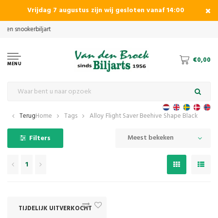
Vrijdag 7 augustus zijn wij gesloten vanaf 14:00
€0,00
MENU
Terug
Home
Tags
Alloy Flight Saver Beehive Shape Black
Meest bekeken
Filters
1
TIJDELIJK UITVERKOCHT