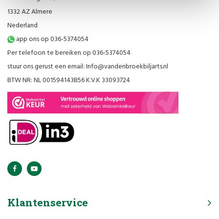
1332 AZ Almere
Nederland
app ons op 036-5374054
Per telefoon te bereiken op 036-5374054
stuur ons gerust een email:
Info@vandenbroekbiljarts.nl
BTW NR: NL 001594143B56 K.V.K 33093724
Klantenservice