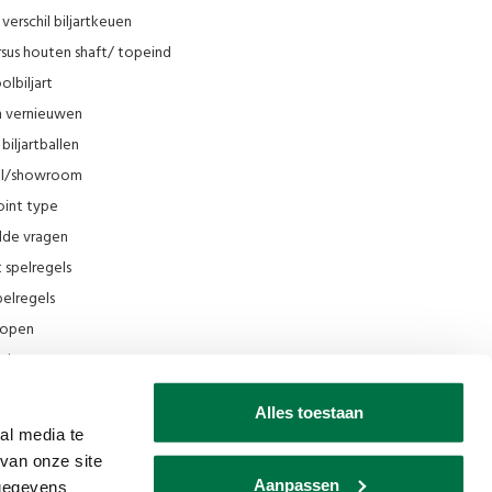
verschil biljartkeuen
sus houten shaft/ topeind
olbiljart
en vernieuwen
biljartballen
el/showroom
oint type
lde vragen
t spelregels
elregels
rkopen
el
ing
Alles toestaan
ilmpjes Van den Broek Biljarts
al media te
van onze site
seum
Aanpassen
 gegevens