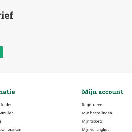
ief
matie
Mijn account
 folder
Registreren
rmulier
Mijn bestellingen
j
Mijn tickets
n pomeransen
Mijn verlanglijst