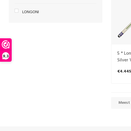
LONGONI
5 * Lo
9,3
Silver
€4.445
Meest