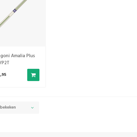
ngoni Amalia Plus
 VP2T
,95
 bekeken