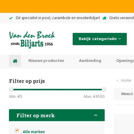
Dé specialist in pool, carambole en snookerbiljart
Gratis verzend
Bekijk categorieën
Nieuwe producten
Aanbieding
Openings
Filter op prijs
Home
Meest
Min: €
0
Max: €
4500
Filter op merk
Alle merken