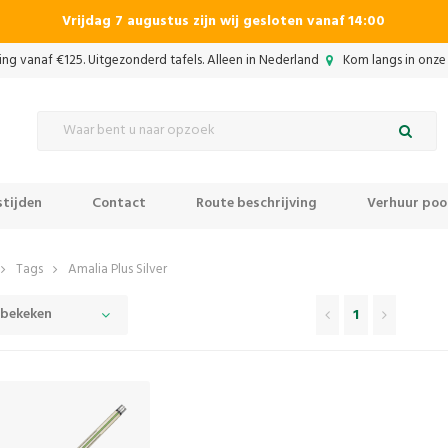
Vrijdag 7 augustus zijn wij gesloten vanaf 14:00
ing vanaf €125. Uitgezonderd tafels. Alleen in Nederland
Kom langs in onze 
tijden
Contact
Route beschrijving
Verhuur pool
Tags
Amalia Plus Silver
 bekeken
1