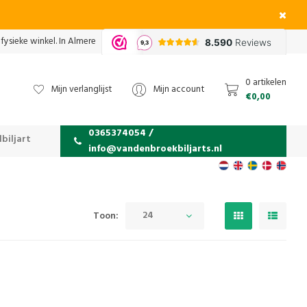
fysieke winkel. In Almere
0 artikelen
Mijn verlanglijst
Mijn account
€0,00
0365374054 /
biljart
info@vandenbroekbiljarts.nl
24
Toon: