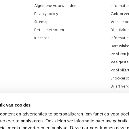
Algemene voorwaarden
Informatie 
Privacy policy
Carbon ver
Sitemap
Verhuur po
Betaalmethoden
Biljartlak
Klachten
Informatie 
Dart wink
Pool keu j
Veelgeste
Pool biljar
Snooker sp
Biljart ve
Onze wink
KNBB kort
ik van cookies
Promotie F
ontent en advertenties te personaliseren, om functies voor soci
Blog
erkeer te analyseren. Ook delen we informatie over uw gebruik 
Biljart mu
cial media, adverteren en analyse. Deze partners kunnen deze