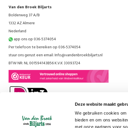
Van den Broek Biljarts
Bolderweg 37 A/B
1332 AZ Almere
Nederland
app ons op 036-5374054
Per telefoon te bereiken op 036-5374054
stuur ons gerust een email:
Info@vandenbroekbiljarts.nl
BTW NR: NL 001594143B56 K.V.K 33093724
Deze website maakt gebru
We gebruiken cookies om c
bieden en om ons websitev
met onze partners voor so