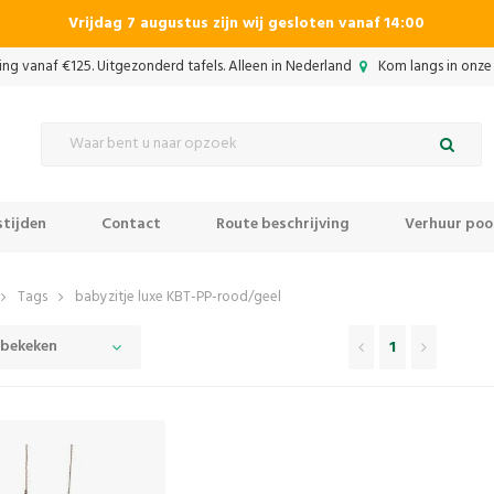
Vrijdag 7 augustus zijn wij gesloten vanaf 14:00
ing vanaf €125. Uitgezonderd tafels. Alleen in Nederland
Kom langs in onze 
tijden
Contact
Route beschrijving
Verhuur pool
Tags
babyzitje luxe KBT-PP-rood/geel
 bekeken
1