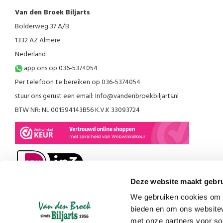
Van den Broek Biljarts
Bolderweg 37 A/B
1332 AZ Almere
Nederland
app ons op 036-5374054
Per telefoon te bereiken op 036-5374054
stuur ons gerust een email:
Info@vandenbroekbiljarts.nl
BTW NR: NL 001594143B56 K.V.K 33093724
Deze website maakt gebru
We gebruiken cookies om c
bieden en om ons websitev
met onze partners voor so