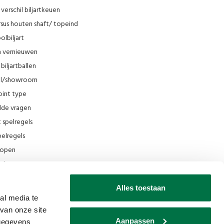
verschil biljartkeuen
sus houten shaft/ topeind
olbiljart
en vernieuwen
biljartballen
el/showroom
oint type
lde vragen
t spelregels
elregels
rkopen
el
ing
Alles toestaan
ilmpjes Van den Broek Biljarts
al media te
van onze site
seum
Aanpassen
 gegevens