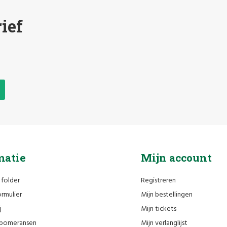
ief
matie
Mijn account
 folder
Registreren
rmulier
Mijn bestellingen
j
Mijn tickets
n pomeransen
Mijn verlanglijst