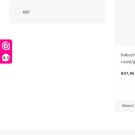
KBT
babyzi
9,3
rood/g
€37,95
Meest