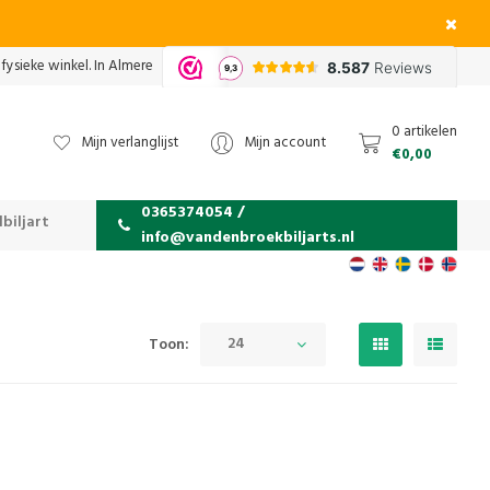
fysieke winkel. In Almere
0 artikelen
Mijn verlanglijst
Mijn account
€0,00
0365374054 /
biljart
info@vandenbroekbiljarts.nl
24
Toon: