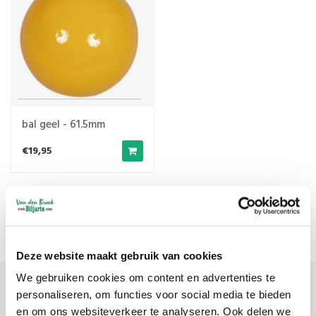
bal geel - 61.5mm
€19,95
Meest bekeken
1
Deze website maakt gebruik van cookies
We gebruiken cookies om content en advertenties te
personaliseren, om functies voor social media te bieden
Meld je aan voor onze nieuwsbrief
en om ons websiteverkeer te analyseren. Ook delen we