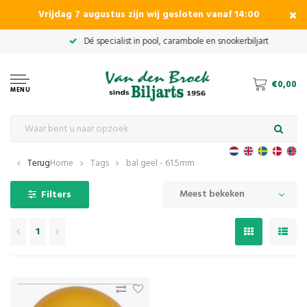
Vrijdag 7 augustus zijn wij gesloten vanaf 14:00
€0,00
MENU
Terug
Home
Tags
bal geel - 61.5mm
Meest bekeken
Filters
1