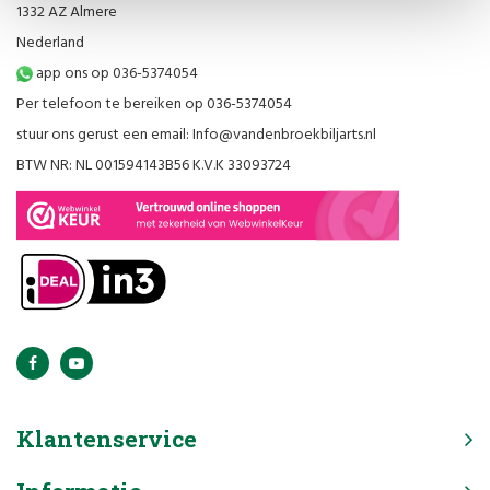
1332 AZ Almere
Nederland
app ons op 036-5374054
Per telefoon te bereiken op 036-5374054
stuur ons gerust een email:
Info@vandenbroekbiljarts.nl
BTW NR: NL 001594143B56 K.V.K 33093724
Klantenservice