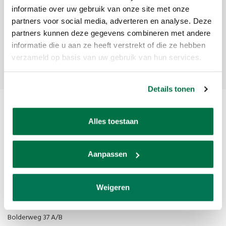
informatie over uw gebruik van onze site met onze
Ontvang de laatste updates, nieuws en aanbiedingen via email
partners voor social media, adverteren en analyse. Deze
partners kunnen deze gegevens combineren met andere
informatie die u aan ze heeft verstrekt of die ze hebben
Abonneer
verzameld op basis van uw gebruik van hun services.
Details tonen
Alles toestaan
Aanpassen
Van den Broek Biljarts staat voor kwaliteit, vakmanschap en service.
Weigeren
Van den Broek Biljarts
Bolderweg 37 A/B