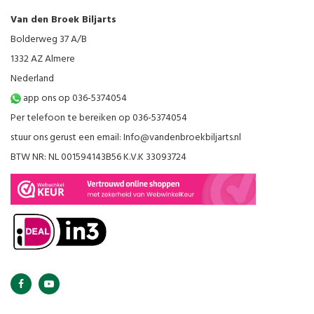
Van den Broek Biljarts
Bolderweg 37 A/B
1332 AZ Almere
Nederland
app ons op 036-5374054
Per telefoon te bereiken op 036-5374054
stuur ons gerust een email:
Info@vandenbroekbiljarts.nl
BTW NR: NL 001594143B56 K.V.K 33093724