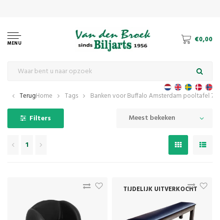
€0,00
MENU
Terug
Home
Tags
Banken voor Buffalo Amsterdam pooltafel 7f
Meest bekeken
Filters
1
TIJDELIJK UITVERKOCHT