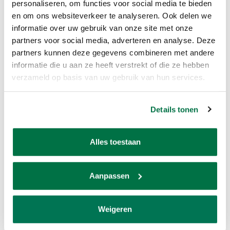
personaliseren, om functies voor social media te bieden
en om ons websiteverkeer te analyseren. Ook delen we
informatie over uw gebruik van onze site met onze
René Pierre Leisure bank
Stoel nr 10 wit-blauw
partners voor social media, adverteren en analyse. Deze
Venice walnoot / grijs
partners kunnen deze gegevens combineren met andere
€347,50
€329,00
informatie die u aan ze heeft verstrekt of die ze hebben
verzameld op basis van uw gebruik van hun services.
TIJDELIJK UITVERKOCHT
Details tonen
Alles toestaan
Aanpassen
Bank met opberg vak
René Pierre Leisure bank
kleur Glanzend wit
Sanded eiken / zwart
Weigeren
€347,50
€688,00