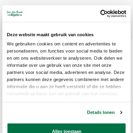
Abonneer
Deze website maakt gebruik van cookies
We gebruiken cookies om content en advertenties te
personaliseren, om functies voor social media te bieden
en om ons websiteverkeer te analyseren. Ook delen we
informatie over uw gebruik van onze site met onze
partners voor social media, adverteren en analyse. Deze
partners kunnen deze gegevens combineren met andere
informatie die u aan ze heeft verstrekt of die ze hebben
Van den Broek Biljarts staat voor kwaliteit, vakmanschap en service.
verzameld op basis van uw gebruik van hun services.
Van den Broek Biljarts
Details tonen
Bolderweg 37 A/B
1332 AZ Almere
Nederland
Alles toestaan