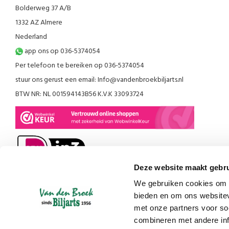
Bolderweg 37 A/B
1332 AZ Almere
Nederland
app ons op 036-5374054
Per telefoon te bereiken op 036-5374054
stuur ons gerust een email:
Info@vandenbroekbiljarts.nl
BTW NR: NL 001594143B56 K.V.K 33093724
Deze website maakt gebru
We gebruiken cookies om c
bieden en om ons websitev
met onze partners voor so
combineren met andere inf