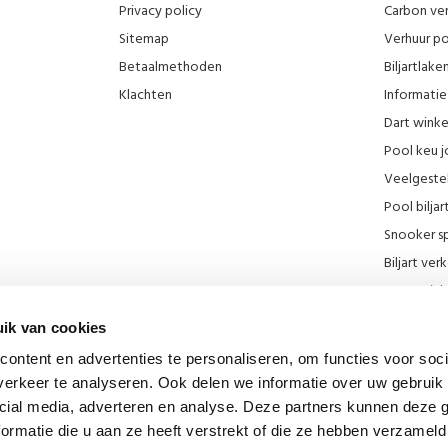
Privacy policy
Carbon ver
Sitemap
Verhuur po
Betaalmethoden
Biljartlak
Klachten
Informatie 
Dart wink
Pool keu j
Veelgeste
Pool biljar
Snooker sp
Biljart ve
Onze wink
KNBB kort
ik van cookies
Promotie F
ontent en advertenties te personaliseren, om functies voor soci
Blog
erkeer te analyseren. Ook delen we informatie over uw gebruik 
Biljart mu
cial media, adverteren en analyse. Deze partners kunnen deze
Diverse lin
ormatie die u aan ze heeft verstrekt of die ze hebben verzameld