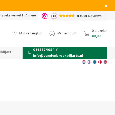
fysieke winkel. In Almere
0 artikelen
Mijn verlanglijst
Mijn account
€0,00
0365374054 /
biljart
info@vandenbroekbiljarts.nl