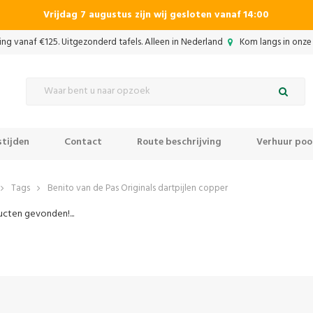
Vrijdag 7 augustus zijn wij gesloten vanaf 14:00
ing vanaf €125. Uitgezonderd tafels. Alleen in Nederland
Kom langs in onze 
tijden
Contact
Route beschrijving
Verhuur pool
Tags
Benito van de Pas Originals dartpijlen copper
cten gevonden!...