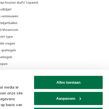
sus houten shaft/ topeind
olbiljart
en vernieuwen
biljartballen
el/showroom
oint type
lde vragen
t spelregels
elregels
rkopen
el
ing
Alles toestaan
ilmpjes Van den Broek Biljarts
al media te
van onze site
seum
Aanpassen
 gegevens
ks
 op basis van