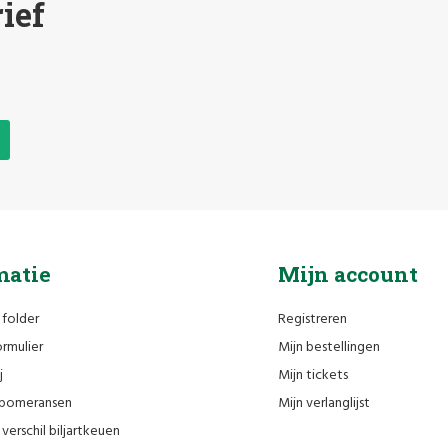
ief
matie
Mijn account
 folder
Registreren
rmulier
Mijn bestellingen
j
Mijn tickets
n pomeransen
Mijn verlanglijst
verschil biljartkeuen