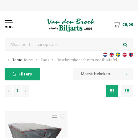
€0,00
MENU
Terug
Home
Tags
Beschermhoes Storm voetbaltafel
Meest bekeken
Filters
1