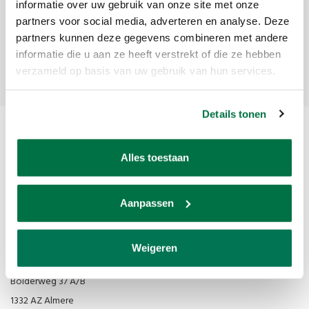
Ontvang de laatste updates, nieuws en aanbiedingen via email
informatie over uw gebruik van onze site met onze
partners voor social media, adverteren en analyse. Deze
partners kunnen deze gegevens combineren met andere
informatie die u aan ze heeft verstrekt of die ze hebben
Abonneer
verzameld op basis van uw gebruik van hun services.
Details tonen
Alles toestaan
Aanpassen
Van den Broek Biljarts staat voor kwaliteit, vakmanschap en service.
Weigeren
Van den Broek Biljarts
Bolderweg 37 A/B
1332 AZ Almere