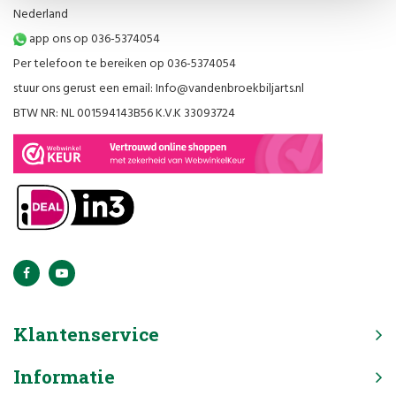
Nederland
app ons op 036-5374054
Per telefoon te bereiken op 036-5374054
stuur ons gerust een email:
Info@vandenbroekbiljarts.nl
BTW NR: NL 001594143B56 K.V.K 33093724
Klantenservice
Informatie