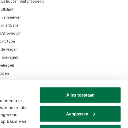
sus houten shaft/ topeind
olbiljart
en vernieuwen
biljartballen
el/showroom
oint type
lde vragen
t spelregels
elregels
rkopen
el
ing
Alles toestaan
ilmpjes Van den Broek Biljarts
al media te
van onze site
seum
Aanpassen
 gegevens
ks
 op basis van