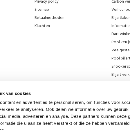
Privacy policy
Carbon ver
Sitemap
Verhuur po
Betaalmethoden
Biljartlak
Klachten
Informatie 
Dart wink
Pool keu j
Veelgeste
Pool biljar
Snooker sp
Biljart ve
Onze wink
KNBB kort
ik van cookies
Promotie F
ontent en advertenties te personaliseren, om functies voor soci
Blog
erkeer te analyseren. Ook delen we informatie over uw gebruik 
Biljart mu
cial media, adverteren en analyse. Deze partners kunnen deze
Diverse lin
ormatie die u aan ze heeft verstrekt of die ze hebben verzameld