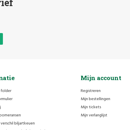
ief
matie
Mijn account
 folder
Registreren
rmulier
Mijn bestellingen
j
Mijn tickets
n pomeransen
Mijn verlanglijst
verschil biljartkeuen