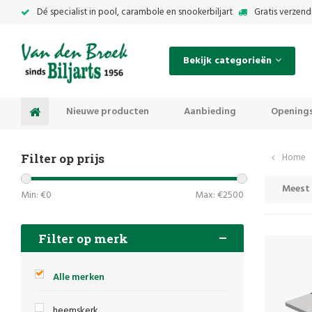
Dé specialist in pool, carambole en snookerbiljart
Gratis verzend
Bekijk categorieën
Nieuwe producten
Aanbieding
Openings
Filter op prijs
Home
Meest
Min: €
0
Max: €
2500
Filter op merk
Alle merken
heemskerk