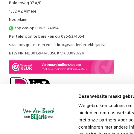
Bolderweg 37 A/B
1332 AZ Almere
Nederland
app ons op 036-5374054
Per telefoon te bereiken op 036-5374054
stuur ons gerust een email:
Info@vandenbroekbiljarts.nl
BTW NR: NL 001594143B56 K.V.K 33093724
Deze website maakt gebru
We gebruiken cookies om c
bieden en om ons websitev
met onze partners voor so
combineren met andere inf