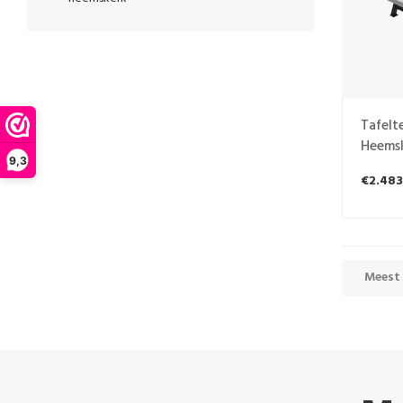
Tafelt
Heemsk
9,3
€2.483
Meest