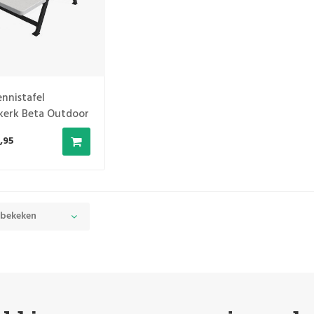
ennistafel
erk Beta Outdoor
,95
 bekeken