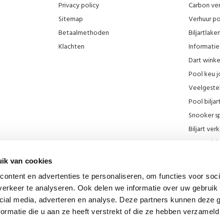
Privacy policy
Carbon ver
Sitemap
Verhuur po
Betaalmethoden
Biljartlak
Klachten
Informatie 
Dart wink
Pool keu j
Veelgeste
Pool biljar
Snooker sp
Biljart ve
Onze wink
KNBB kort
ik van cookies
Promotie F
ontent en advertenties te personaliseren, om functies voor soci
Blog
erkeer te analyseren. Ook delen we informatie over uw gebruik 
Biljart mu
cial media, adverteren en analyse. Deze partners kunnen deze
Diverse lin
ormatie die u aan ze heeft verstrekt of die ze hebben verzameld