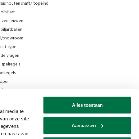
sus houten shaft/ topeind
olbiljart
en vernieuwen
biljartballen
el/showroom
oint type
lde vragen
t spelregels
elregels
rkopen
el
ing
Alles toestaan
ilmpjes Van den Broek Biljarts
al media te
van onze site
seum
Aanpassen
 gegevens
ks
 op basis van