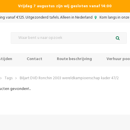
Vrijdag 7 augustus zijn wij gesloten vanaf 14:00
ing vanaf €125. Uitgezonderd tafels. Alleen in Nederland
Kom langs in onze 
tijden
Contact
Route beschrijving
Verhuur pool
Tags
Biljart DVD Ronchin 2003 wereldkampioenschap kader 47/2
cten gevonden!...