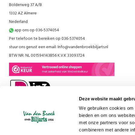
Bolderweg 37 A/B
1332 AZ Almere
Nederland
app ons op 036-5374054
Per telefoon te bereiken op 036-5374054
stuur ons gerust een email:
Info@vandenbroekbiljarts.nl
BTW NR: NL 001594143B56 K.V.K 33093724
Deze website maakt gebru
We gebruiken cookies om c
bieden en om ons websitev
met onze partners voor so
combineren met andere inf