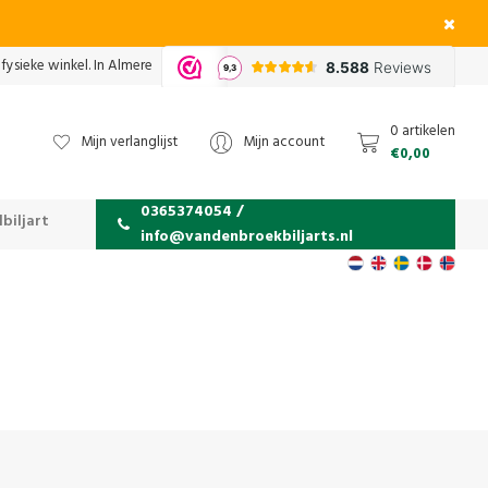
fysieke winkel. In Almere
0 artikelen
Mijn verlanglijst
Mijn account
€0,00
0365374054 /
biljart
info@vandenbroekbiljarts.nl