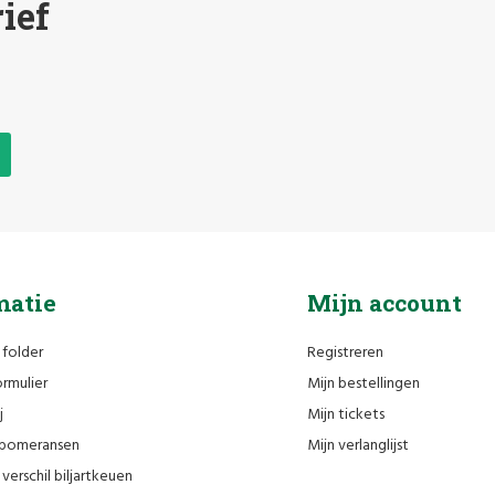
ief
matie
Mijn account
 folder
Registreren
rmulier
Mijn bestellingen
j
Mijn tickets
n pomeransen
Mijn verlanglijst
verschil biljartkeuen