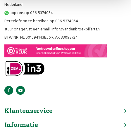
Nederland
app ons op 036-5374054
Per telefoon te bereiken op 036-5374054
stuur ons gerust een email:
Info@vandenbroekbiljarts.nl
BTW NR: NL 001594143B56 K.V.K 33093724
Klantenservice
Informatie