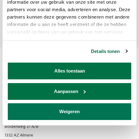
Ontvang de laatste updates, nieuws en aanbiedingen via email
informatie over uw gebruik van onze site met onze
partners voor social media, adverteren en analyse. Deze
partners kunnen deze gegevens combineren met andere
informatie die u aan ze heeft verstrekt of die ze hebben
Abonneer
verzameld op basis van uw gebruik van hun services.
Details tonen
Alles toestaan
Aanpassen
Van den Broek Biljarts staat voor kwaliteit, vakmanschap en service.
Weigeren
Van den Broek Biljarts
Bolderweg 37 A/B
1332 AZ Almere