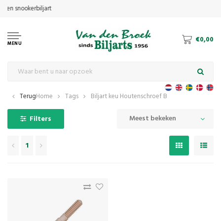
€0,00
MENU
Terug
Home
Tags
Biljart keu Houtenschroef B
Meest bekeken
Filters
1