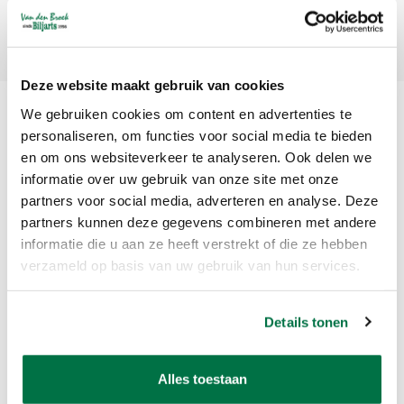
Abonneer
Deze website maakt gebruik van cookies
We gebruiken cookies om content en advertenties te
personaliseren, om functies voor social media te bieden
en om ons websiteverkeer te analyseren. Ook delen we
informatie over uw gebruik van onze site met onze
partners voor social media, adverteren en analyse. Deze
partners kunnen deze gegevens combineren met andere
Van den Broek Biljarts staat voor kwaliteit, vakmanschap en service.
informatie die u aan ze heeft verstrekt of die ze hebben
verzameld op basis van uw gebruik van hun services.
Van den Broek Biljarts
Bolderweg 37 A/B
Details tonen
1332 AZ Almere
Nederland
Alles toestaan
app ons op 036-5374054