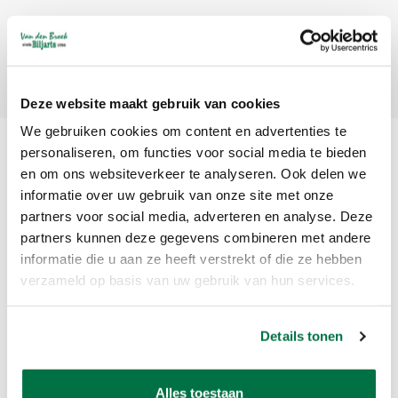
Abonneer
Deze website maakt gebruik van cookies
We gebruiken cookies om content en advertenties te
personaliseren, om functies voor social media te bieden
en om ons websiteverkeer te analyseren. Ook delen we
informatie over uw gebruik van onze site met onze
partners voor social media, adverteren en analyse. Deze
partners kunnen deze gegevens combineren met andere
informatie die u aan ze heeft verstrekt of die ze hebben
Van den Broek Biljarts staat voor kwaliteit, vakmanschap en service.
verzameld op basis van uw gebruik van hun services.
Van den Broek Biljarts
Details tonen
Bolderweg 37 A/B
1332 AZ Almere
Nederland
Alles toestaan