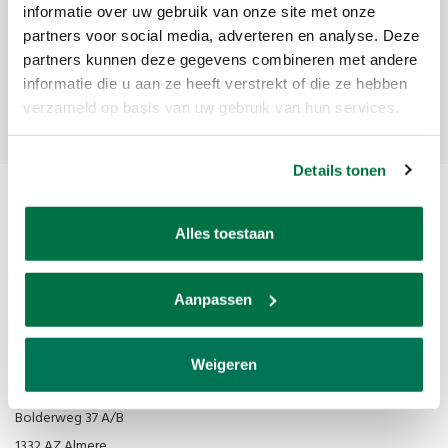
Ontvang de laatste updates, nieuws en aanbiedingen via email
informatie over uw gebruik van onze site met onze
partners voor social media, adverteren en analyse. Deze
partners kunnen deze gegevens combineren met andere
informatie die u aan ze heeft verstrekt of die ze hebben
Abonneer
verzameld op basis van uw gebruik van hun services.
Details tonen
Alles toestaan
Aanpassen
Van den Broek Biljarts staat voor kwaliteit, vakmanschap en service.
Weigeren
Van den Broek Biljarts
Bolderweg 37 A/B
1332 AZ Almere