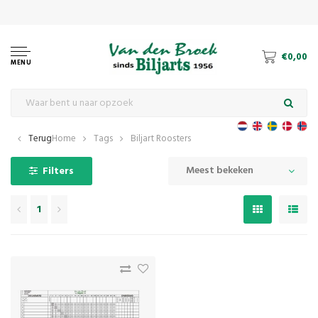
Dé 
€0,00
MENU
Terug
Home
Tags
Biljart Roosters
Meest bekeken
Filters
1