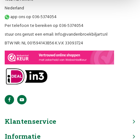
Nederland
app ons op 036-5374054
Per telefoon te bereiken op 036-5374054
stuur ons gerust een email:
Info@vandenbroekbiljarts.nl
BTW NR: NL 001594143B56 K.V.K 33093724
Klantenservice
Informatie