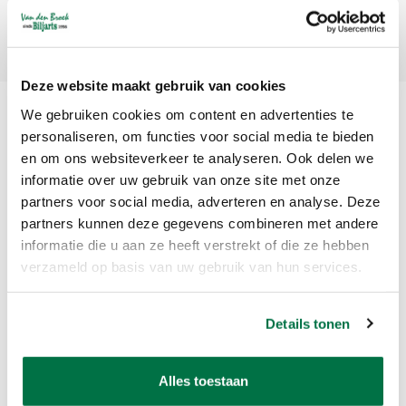
Abonneer
Deze website maakt gebruik van cookies
We gebruiken cookies om content en advertenties te
personaliseren, om functies voor social media te bieden
en om ons websiteverkeer te analyseren. Ook delen we
informatie over uw gebruik van onze site met onze
partners voor social media, adverteren en analyse. Deze
partners kunnen deze gegevens combineren met andere
Van den Broek Biljarts staat voor kwaliteit, vakmanschap en service.
informatie die u aan ze heeft verstrekt of die ze hebben
verzameld op basis van uw gebruik van hun services.
Van den Broek Biljarts
Bolderweg 37 A/B
Details tonen
1332 AZ Almere
Nederland
Alles toestaan
app ons op 036-5374054