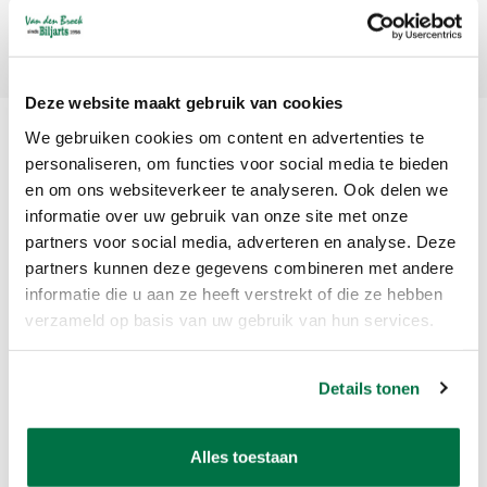
Abonneer
Deze website maakt gebruik van cookies
We gebruiken cookies om content en advertenties te
personaliseren, om functies voor social media te bieden
en om ons websiteverkeer te analyseren. Ook delen we
informatie over uw gebruik van onze site met onze
partners voor social media, adverteren en analyse. Deze
partners kunnen deze gegevens combineren met andere
Van den Broek Biljarts staat voor kwaliteit, vakmanschap en service.
informatie die u aan ze heeft verstrekt of die ze hebben
verzameld op basis van uw gebruik van hun services.
Van den Broek Biljarts
Bolderweg 37 A/B
Details tonen
1332 AZ Almere
Nederland
Alles toestaan
app ons op 036-5374054