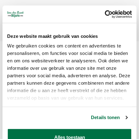
Abonneer
Deze website maakt gebruik van cookies
We gebruiken cookies om content en advertenties te
personaliseren, om functies voor social media te bieden
en om ons websiteverkeer te analyseren. Ook delen we
informatie over uw gebruik van onze site met onze
partners voor social media, adverteren en analyse. Deze
partners kunnen deze gegevens combineren met andere
informatie die u aan ze heeft verstrekt of die ze hebben
Van den Broek Biljarts staat voor kwaliteit, vakmanschap en service.
verzameld op basis van uw gebruik van hun services.
Van den Broek Biljarts
Details tonen
Bolderweg 37 A/B
1332 AZ Almere
Nederland
Alles toestaan