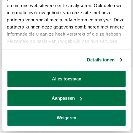
en om ons websiteverkeer te analyseren. Ook delen we
Meld je aan voor onze nieuwsbrief
informatie over uw gebruik van onze site met onze
partners voor social media, adverteren en analyse. Deze
Ontvang de laatste updates, nieuws en aanbiedingen via email
partners kunnen deze gegevens combineren met andere
informatie die u aan ze heeft verstrekt of die ze hebben
verzameld op basis van uw gebruik van hun services.
Abonneer
Details tonen
Alles toestaan
Aanpassen
Weigeren
Van den Broek Biljarts staat voor kwaliteit, vakmanschap en service.