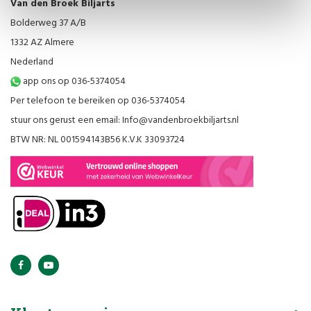
Van den Broek Biljarts
Bolderweg 37 A/B
1332 AZ Almere
Nederland
app ons op 036-5374054
Per telefoon te bereiken op 036-5374054
stuur ons gerust een email:
Info@vandenbroekbiljarts.nl
BTW NR: NL 001594143B56 K.V.K 33093724