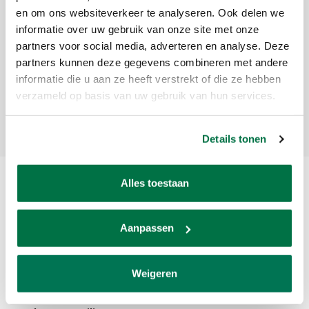
en om ons websiteverkeer te analyseren. Ook delen we
Meld je aan voor onze nieuwsbrief
informatie over uw gebruik van onze site met onze
partners voor social media, adverteren en analyse. Deze
Ontvang de laatste updates, nieuws en aanbiedingen via email
partners kunnen deze gegevens combineren met andere
informatie die u aan ze heeft verstrekt of die ze hebben
verzameld op basis van uw gebruik van hun services.
Abonneer
Details tonen
Alles toestaan
Aanpassen
Weigeren
Van den Broek Biljarts staat voor kwaliteit, vakmanschap en service.