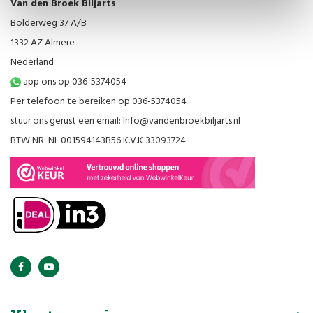
Van den Broek Biljarts
Bolderweg 37 A/B
1332 AZ Almere
Nederland
app ons op 036-5374054
Per telefoon te bereiken op 036-5374054
stuur ons gerust een email:
Info@vandenbroekbiljarts.nl
BTW NR: NL 001594143B56 K.V.K 33093724