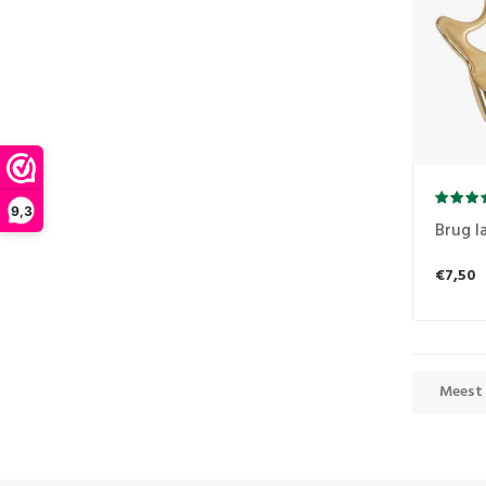
9,3
Brug l
€7,50
Meest