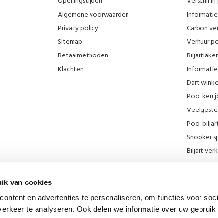
Openingstijden
Verschil i
Algemene voorwaarden
Informatie 
Privacy policy
Carbon ver
Sitemap
Verhuur po
Betaalmethoden
Biljartlak
Klachten
Informatie 
Dart wink
Pool keu j
Veelgeste
Pool biljar
Snooker sp
Biljart ve
Onze wink
KNBB kort
ik van cookies
Promotie F
ontent en advertenties te personaliseren, om functies voor soci
Blog
erkeer te analyseren. Ook delen we informatie over uw gebruik 