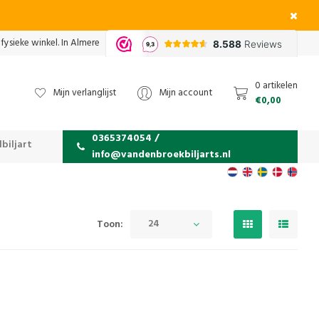
fysieke winkel. In Almere
0 artikelen
Mijn verlanglijst
Mijn account
€0,00
0365374054 /
biljart
info@vandenbroekbiljarts.nl
24
Toon: