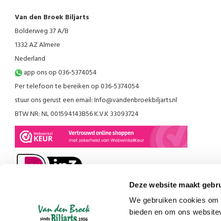
Van den Broek Biljarts
Bolderweg 37 A/B
1332 AZ Almere
Nederland
app ons op 036-5374054
Per telefoon te bereiken op 036-5374054
stuur ons gerust een email:
Info@vandenbroekbiljarts.nl
BTW NR: NL 001594143B56 K.V.K 33093724
Deze website maakt gebru
We gebruiken cookies om c
bieden en om ons websitev