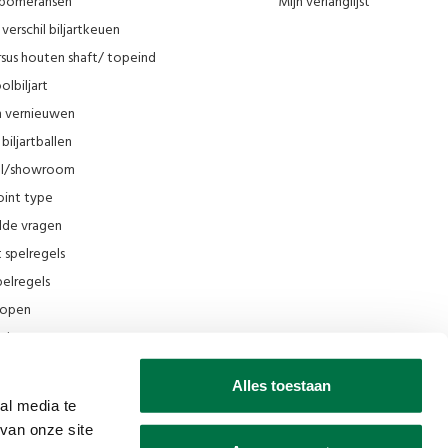
n pomeransen
Mijn verlanglijst
verschil biljartkeuen
sus houten shaft/ topeind
olbiljart
en vernieuwen
biljartballen
el/showroom
oint type
lde vragen
t spelregels
elregels
rkopen
el
ing
Alles toestaan
ilmpjes Van den Broek Biljarts
al media te
van onze site