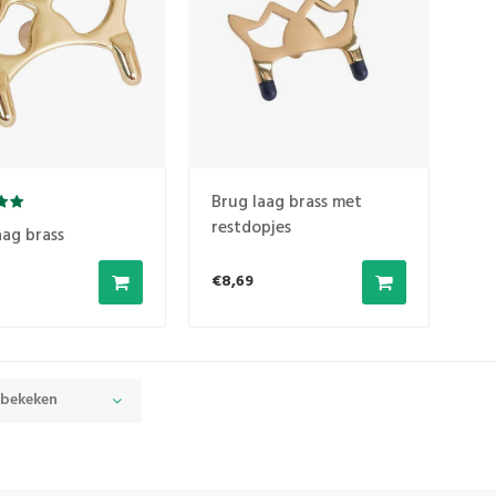
Brug laag brass met
restdopjes
aag brass
€8,69
 bekeken