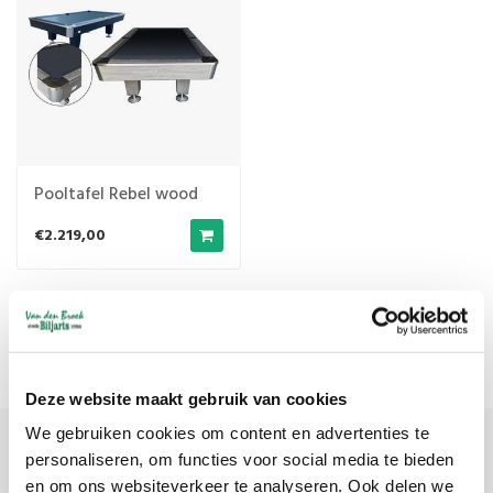
Pooltafel Rebel wood
€2.219,00
Meest bekeken
1
Deze website maakt gebruik van cookies
We gebruiken cookies om content en advertenties te
personaliseren, om functies voor social media te bieden
Meld je aan voor onze nieuwsbrief
en om ons websiteverkeer te analyseren. Ook delen we