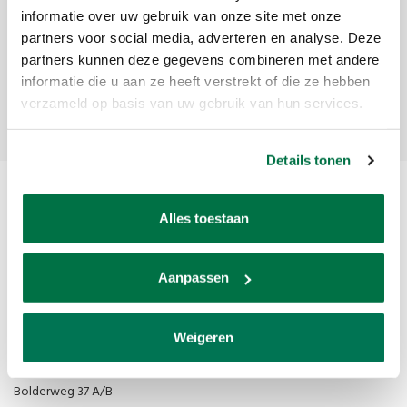
informatie over uw gebruik van onze site met onze
Ontvang de laatste updates, nieuws en aanbiedingen via email
partners voor social media, adverteren en analyse. Deze
partners kunnen deze gegevens combineren met andere
informatie die u aan ze heeft verstrekt of die ze hebben
Abonneer
verzameld op basis van uw gebruik van hun services.
Details tonen
Alles toestaan
Aanpassen
Van den Broek Biljarts staat voor kwaliteit, vakmanschap en service.
Weigeren
Van den Broek Biljarts
Bolderweg 37 A/B