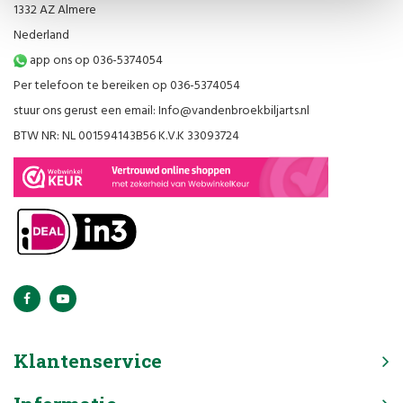
1332 AZ Almere
Nederland
app ons op 036-5374054
Per telefoon te bereiken op 036-5374054
stuur ons gerust een email:
Info@vandenbroekbiljarts.nl
BTW NR: NL 001594143B56 K.V.K 33093724
Klantenservice