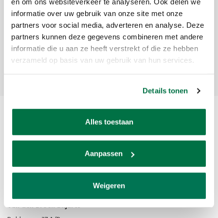
Meld je aan voor onze nieuwsbrief
en om ons websiteverkeer te analyseren. Ook delen we
informatie over uw gebruik van onze site met onze
Ontvang de laatste updates, nieuws en aanbiedingen via email
partners voor social media, adverteren en analyse. Deze
partners kunnen deze gegevens combineren met andere
informatie die u aan ze heeft verstrekt of die ze hebben
verzameld op basis van uw gebruik van hun services.
Abonneer
Details tonen
Alles toestaan
Aanpassen
Van den Broek Biljarts staat voor kwaliteit, vakmanschap en service.
Weigeren
Van den Broek Biljarts