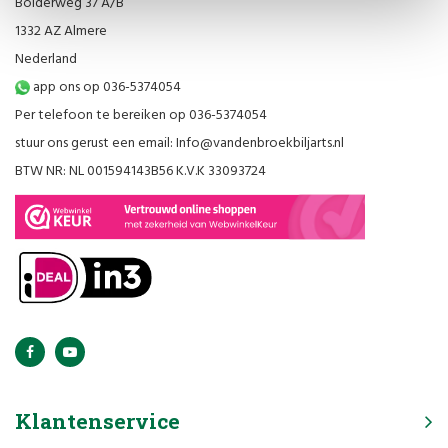
Bolderweg 37 A/B
1332 AZ Almere
Nederland
app ons op 036-5374054
Per telefoon te bereiken op 036-5374054
stuur ons gerust een email:
Info@vandenbroekbiljarts.nl
BTW NR: NL 001594143B56 K.V.K 33093724
Klantenservice