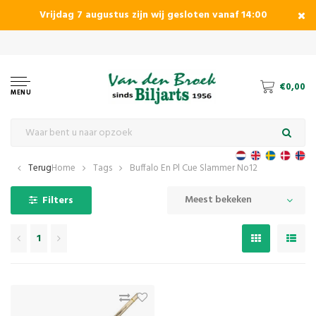
Vrijdag 7 augustus zijn wij gesloten vanaf 14:00
pecialist in pool, carambole en snookerbiljart
€0,00
MENU
Terug
Home
Tags
Buffalo En Pl Cue Slammer No12
Meest bekeken
Filters
1