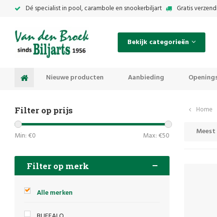
Dé specialist in pool, carambole en snookerbiljart
Gratis verzend
Bekijk categorieën
Nieuwe producten
Aanbieding
Openings
Filter op prijs
Home
Meest
Min: €
0
Max: €
50
Filter op merk
Alle merken
BUFFALO