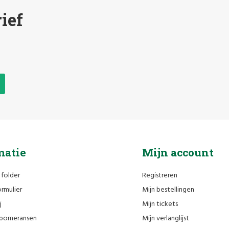
ief
matie
Mijn account
 folder
Registreren
rmulier
Mijn bestellingen
j
Mijn tickets
n pomeransen
Mijn verlanglijst