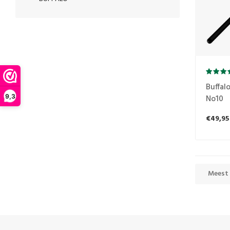
Buffalo
9,3
No10
€49,95
Meest