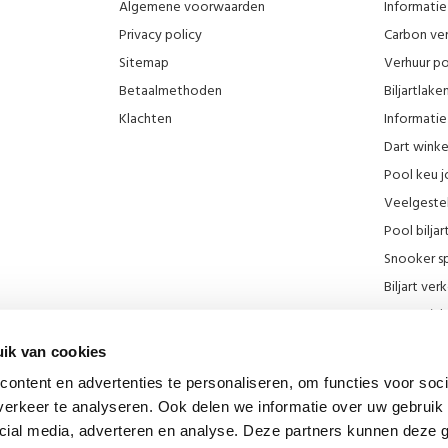
Algemene voorwaarden
Informatie 
Privacy policy
Carbon ver
Sitemap
Verhuur po
Betaalmethoden
Biljartlak
Klachten
Informatie 
Dart wink
Pool keu j
Veelgeste
Pool biljar
Snooker sp
Biljart ve
Onze wink
KNBB kort
ik van cookies
Promotie F
ontent en advertenties te personaliseren, om functies voor soci
Blog
erkeer te analyseren. Ook delen we informatie over uw gebruik 
Biljart mu
cial media, adverteren en analyse. Deze partners kunnen deze