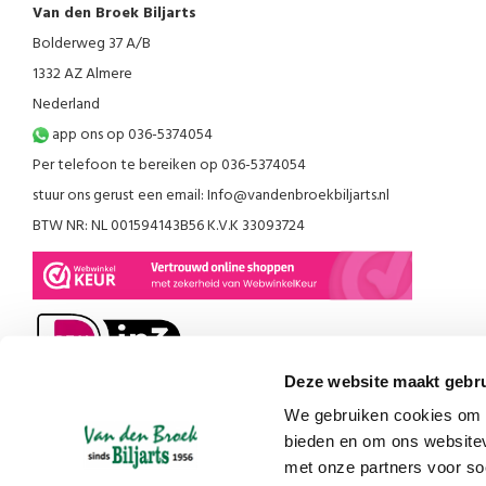
Van den Broek Biljarts
Bolderweg 37 A/B
1332 AZ Almere
Nederland
app ons op 036-5374054
Per telefoon te bereiken op 036-5374054
stuur ons gerust een email:
Info@vandenbroekbiljarts.nl
BTW NR: NL 001594143B56 K.V.K 33093724
Deze website maakt gebru
We gebruiken cookies om c
bieden en om ons websitev
met onze partners voor so