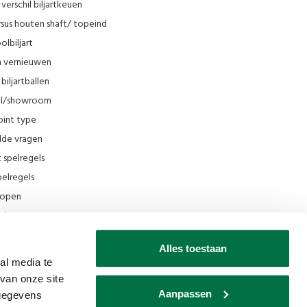
verschil biljartkeuen
sus houten shaft/ topeind
olbiljart
en vernieuwen
biljartballen
el/showroom
oint type
lde vragen
t spelregels
elregels
rkopen
el
ing
Alles toestaan
ilmpjes Van den Broek Biljarts
al media te
van onze site
seum
Aanpassen
 gegevens