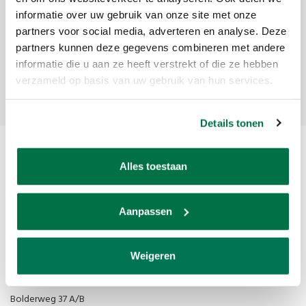
informatie over uw gebruik van onze site met onze
Ontvang de laatste updates, nieuws en aanbiedingen via email
partners voor social media, adverteren en analyse. Deze
partners kunnen deze gegevens combineren met andere
informatie die u aan ze heeft verstrekt of die ze hebben
Abonneer
verzameld op basis van uw gebruik van hun services.
Details tonen
Alles toestaan
Aanpassen
Van den Broek Biljarts staat voor kwaliteit, vakmanschap en service.
Weigeren
Van den Broek Biljarts
Bolderweg 37 A/B