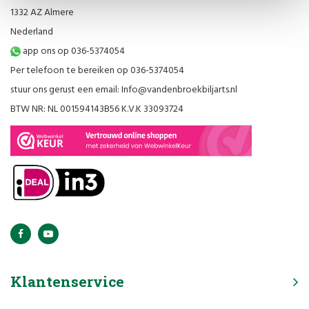
1332 AZ Almere
Nederland
app ons op 036-5374054
Per telefoon te bereiken op 036-5374054
stuur ons gerust een email:
Info@vandenbroekbiljarts.nl
BTW NR: NL 001594143B56 K.V.K 33093724
Klantenservice