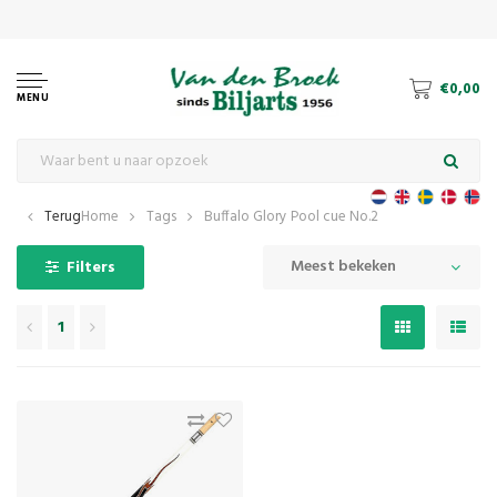
€0,00
MENU
Terug
Home
Tags
Buffalo Glory Pool cue No.2
Meest bekeken
Filters
1