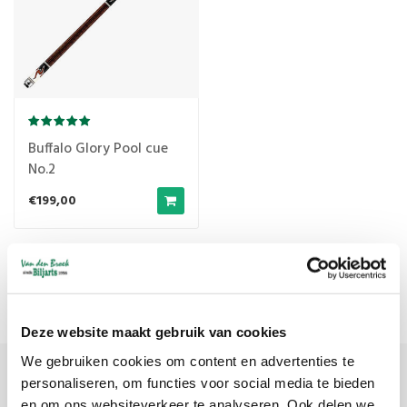
Buffalo Glory Pool cue
No.2
€199,00
Meest bekeken
1
Deze website maakt gebruik van cookies
We gebruiken cookies om content en advertenties te
personaliseren, om functies voor social media te bieden
Meld je aan voor onze nieuwsbrief
en om ons websiteverkeer te analyseren. Ook delen we